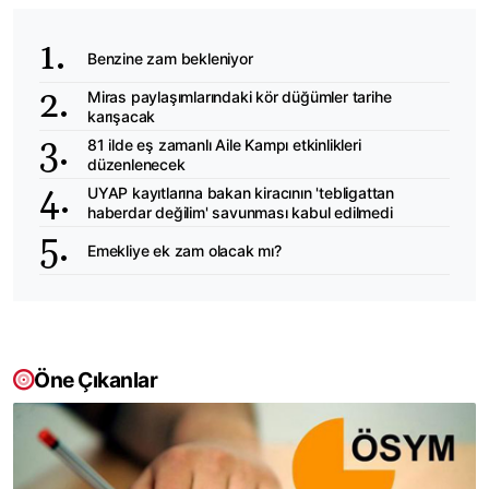
Benzine zam bekleniyor
Miras paylaşımlarındaki kör düğümler tarihe
karışacak
81 ilde eş zamanlı Aile Kampı etkinlikleri
düzenlenecek
UYAP kayıtlarına bakan kiracının 'tebligattan
haberdar değilim' savunması kabul edilmedi
Emekliye ek zam olacak mı?
Öne Çıkanlar