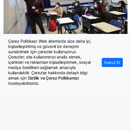
Çerez Politikası: Web sitemizde size daha iyi,
kişiselleştirilmiş ve güvenli bir deneyim
Ücretsiz özel okul başvuruları 5 Ağustos'ta başlıyor
sunabilmek için çerezler kullanıyoruz.
Çerezler; site kullanımınızı analiz etmek,
içerikleri ve reklamları kişiselleştirmek, sosyal
Kabul Et
medya özellikleri sağlamak amacıyla
kullanılabilir. Çerezler hakkında detaylı bilgi
almak için
Gizlilik ve Çerez Politikamızı
inceleyebilirsiniz.