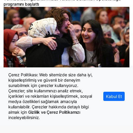
programını başlattı
Çerez Politikası: Web sitemizde size daha iyi,
kişiselleştirilmiş ve güvenli bir deneyim
Öğretmen ataması için gözler MEB'de
sunabilmek için çerezler kullanıyoruz.
Çerezler; site kullanımınızı analiz etmek,
içerikleri ve reklamları kişiselleştirmek, sosyal
Kabul Et
medya özellikleri sağlamak amacıyla
kullanılabilir. Çerezler hakkında detaylı bilgi
almak için
Gizlilik ve Çerez Politikamızı
inceleyebilirsiniz.