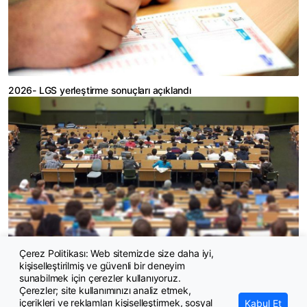
2026- LGS yerleştirme sonuçları açıklandı
Çerez Politikası: Web sitemizde size daha iyi,
kişiselleştirilmiş ve güvenli bir deneyim
Kiralar, üniversite tercihlerinde başarı sıralamasının önüne geçti
sunabilmek için çerezler kullanıyoruz.
Çerezler; site kullanımınızı analiz etmek,
içerikleri ve reklamları kişiselleştirmek, sosyal
Kabul Et