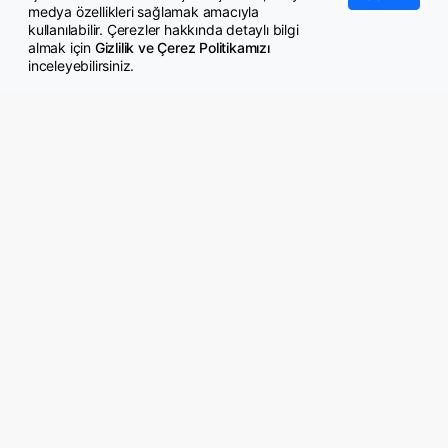
medya özellikleri sağlamak amacıyla
kullanılabilir. Çerezler hakkında detaylı bilgi
almak için
Gizlilik ve Çerez Politikamızı
inceleyebilirsiniz.
© Copyright 2026 GazeteMemur.com
Bizi Takip Edin
• Son Dakika Haberleri
• Gündem Haberleri
• Memurlar Haberleri
• KPSS Haberleri
• Ekonomi Haberleri
• Eğitim Haberleri
• Yaşam Haberleri
• Maaş Verileri Haberleri
• Mahkeme Kararları