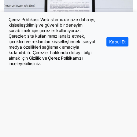
Çerez Politikası: Web sitemizde size daha iyi,
Jandarmada Görevli Memurların Görevde Yükselme Yönetmeliği
kişiselleştirilmiş ve güvenli bir deneyim
değişti
sunabilmek için çerezler kullanıyoruz.
Çerezler; site kullanımınızı analiz etmek,
içerikleri ve reklamları kişiselleştirmek, sosyal
Kabul Et
medya özellikleri sağlamak amacıyla
kullanılabilir. Çerezler hakkında detaylı bilgi
almak için
Gizlilik ve Çerez Politikamızı
inceleyebilirsiniz.
© Copyright 2026 GazeteMemur.com
Bizi Takip Edin