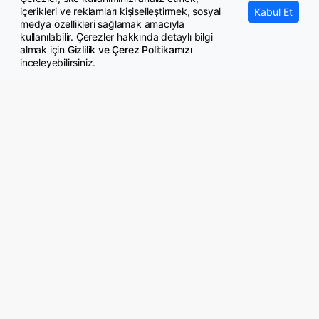
içerikleri ve reklamları kişiselleştirmek, sosyal
Kabul Et
medya özellikleri sağlamak amacıyla
kullanılabilir. Çerezler hakkında detaylı bilgi
almak için
Gizlilik ve Çerez Politikamızı
inceleyebilirsiniz.
© Copyright 2026 GazeteMemur.com
Bizi Takip Edin
• Son Dakika Haberleri
• Gündem Haberleri
• Memurlar Haberleri
• KPSS Haberleri
• Ekonomi Haberleri
• Eğitim Haberleri
• Yaşam Haberleri
• Maaş Verileri Haberleri