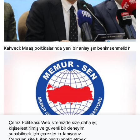
Kahveci: Maaş politikalarında yeni bir anlayışın benimsenmelidir
Çerez Politikası: Web sitemizde size daha iyi,
kişiselleştirilmiş ve güvenli bir deneyim
Memur-Sen: Sorumlular Hakem Kurulu ve Maliye Bakanlığıdır
sunabilmek için çerezler kullanıyoruz.
Çerezler; site kullanımınızı analiz etmek,