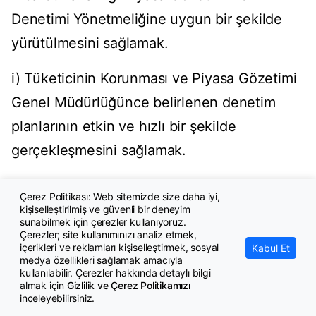
Denetimi Yönetmeliğine uygun bir şekilde
yürütülmesini sağlamak.
i) Tüketicinin Korunması ve Piyasa Gözetimi
Genel Müdürlüğünce belirlenen denetim
planlarının etkin ve hızlı bir şekilde
gerçekleşmesini sağlamak.
j) Bakanlığın vereceği diğer işleri yapmak.
Çerez Politikası: Web sitemizde size daha iyi,
kişiselleştirilmiş ve güvenli bir deneyim
(3) Gerekli görülen birimlerde yeterli sayıda
sunabilmek için çerezler kullanıyoruz.
Çerezler; site kullanımınızı analiz etmek,
Ürün Güvenliği Denetimleri Grup Başkan
içerikleri ve reklamları kişiselleştirmek, sosyal
Kabul Et
medya özellikleri sağlamak amacıyla
Yardımcısı görevlendirilebilir. Söz konusu
kullanılabilir. Çerezler hakkında detaylı bilgi
almak için
Gizlilik ve Çerez Politikamızı
görevlendirmeler, Genel Müdürlük tarafından
inceleyebilirsiniz.