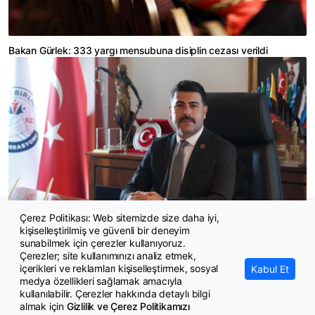
Bakan Gürlek: 333 yargı mensubuna disiplin cezası verildi
Çerez Politikası: Web sitemizde size daha iyi,
kişiselleştirilmiş ve güvenli bir deneyim
Kaya: Memur her ay biraz daha yoksullaşıyor
sunabilmek için çerezler kullanıyoruz.
Çerezler; site kullanımınızı analiz etmek,
içerikleri ve reklamları kişiselleştirmek, sosyal
Kabul Et
medya özellikleri sağlamak amacıyla
kullanılabilir. Çerezler hakkında detaylı bilgi
almak için
Gizlilik ve Çerez Politikamızı