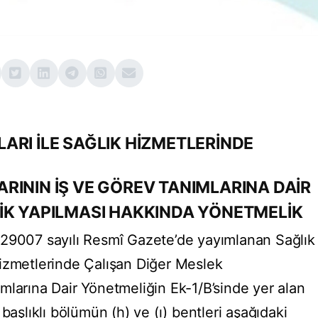
ARI İLE SAĞLIK HİZMETLERİNDE
RININ İŞ VE GÖREV TANIMLARINA DAİR
İK YAPILMASI HAKKINDA YÖNETMELİK
 29007 sayılı Resmî Gazete’de yayımlanan Sağlık
izmetlerinde Çalışan Diğer Meslek
mlarına Dair Yönetmeliğin Ek-1/B’sinde yer alan
başlıklı bölümün (h) ve (ı) bentleri aşağıdaki