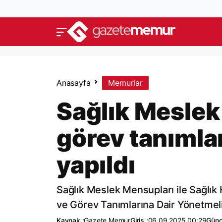
Anasayfa
Memurlar
Sağlık Meslek
görev tanımlar
yapıldı
Sağlık Meslek Mensupları ile Sağlık
ve Görev Tanımlarına Dair Yönetmel
Kaynak :
Gazete Memur
Giriş :
06.09.2025 00:29
Günc