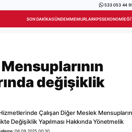
533 053 44 9
SON DAKIKA
GÜNDEM
MEMURLAR
KPSS
EKONOMI
EĞI
 Mensuplarının
ında değişiklik
 Hizmetlerinde Çalışan Diğer Meslek Mensuplarını
ikte Değişiklik Yapılması Hakkında Yönetmelik
elleme :
06.09.2025 00:30