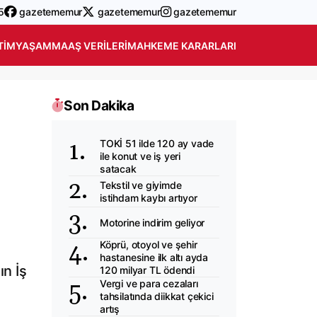
5
gazetememur
gazetememur
gazetememur
TIM
YAŞAM
MAAŞ VERILERI
MAHKEME KARARLARI
Son Dakika
TOKİ 51 ilde 120 ay vade
ile konut ve iş yeri
satacak
Tekstil ve giyimde
istihdam kaybı artıyor
Motorine indirim geliyor
Köprü, otoyol ve şehir
hastanesine ilk altı ayda
n İş
120 milyar TL ödendi
Vergi ve para cezaları
tahsilatında diikkat çekici
artış