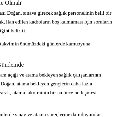
de Olmalı"
anı
Doğan
, sınava girecek sağlık personelinin
belli bir
ak,
ilan edilen kadroların boş kalmaması için soruların
iğini
belirtti.
n takvimin
önümüzdeki günlerde kamuoyuna
a Gündemde
dam açığı ve atama bekleyen sağlık çalışanlarının
n
Doğan
,
atama bekleyen gençlerin daha fazla
arak, atama takviminin bir an önce netleşmesi
ünlerde
sınav ve atama süreçlerine dair duyurular