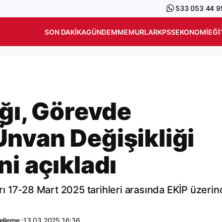
533 053 44 9
SON DAKIKA
GÜNDEM
MEMURLAR
KPSS
EKONOMI
EĞI
ığı, Görevde
nvan Değişikliği
i açıkladı
ı 17-28 Mart 2025 tarihleri arasında EKİP üzeri
lleme :
13.03.2025 16:36