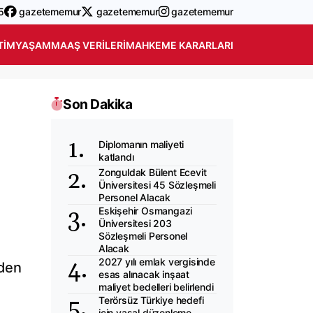
5
gazetememur
gazetememur
gazetememur
TIM
YAŞAM
MAAŞ VERILERI
MAHKEME KARARLARI
Son Dakika
Diplomanın maliyeti
katlandı
Zonguldak Bülent Ecevit
Üniversitesi 45 Sözleşmeli
Personel Alacak
Eskişehir Osmangazi
Üniversitesi 203
Sözleşmeli Personel
Alacak
2027 yılı emlak vergisinde
nden
esas alınacak inşaat
maliyet bedelleri belirlendi
Terörsüz Türkiye hedefi
için yasal düzenleme