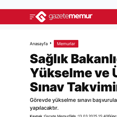
Anasayfa
Memurlar
Sağlık Bakanl
Yükselme ve Ü
Sınav Takvimin
Görevde yükselme sınavı başvurular
yapılacaktır.
Kaynak :
Gazete Memur
Giriş :
13.03.2025 15:40
Günce