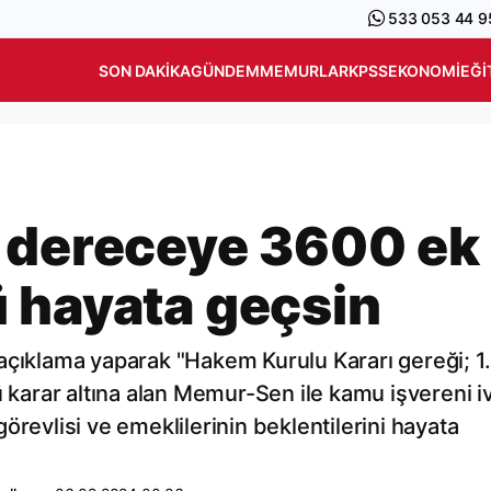
533 053 44 9
SON DAKIKA
GÜNDEM
MEMURLAR
KPSS
EKONOMI
EĞI
. dereceye 3600 ek
 hayata geçsin
açıklama yaparak "Hakem Kurulu Kararı gereği; 1.
arar altına alan Memur-Sen ile kamu işvereni i
örevlisi ve emeklilerinin beklentilerini hayata