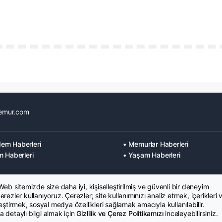
emur.com
em Haberleri
• Memurlar Haberleri
m Haberleri
• Yaşam Haberleri
 Web sitemizde size daha iyi, kişiselleştirilmiş ve güvenli bir deneyim
rezler kullanıyoruz. Çerezler; site kullanımınızı analiz etmek, içerikleri 
leştirmek, sosyal medya özellikleri sağlamak amacıyla kullanılabilir.
 detaylı bilgi almak için
Gizlilik ve Çerez Politikamızı
inceleyebilirsiniz.