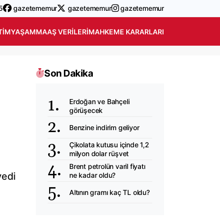
5
gazetememur
gazetememur
gazetememur
TIM
YAŞAM
MAAŞ VERILERI
MAHKEME KARARLARI
Son Dakika
Erdoğan ve Bahçeli
görüşecek
Benzine indirim geliyor
Çikolata kutusu içinde 1,2
milyon dolar rüşvet
Brent petrolün varil fiyatı
vedi
ne kadar oldu?
Altının gramı kaç TL oldu?