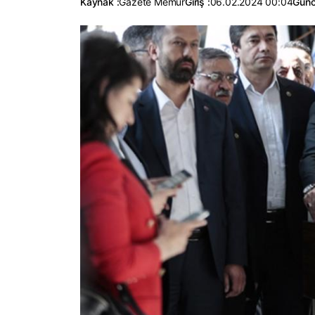
Kaynak :
Gazete Memur
Giriş :
06.02.2024 00:04
Günc