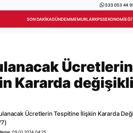
533 053 44 9
SON DAKIKA
GÜNDEM
MEMURLAR
KPSS
EKONOMI
EĞI
ulanacak Ücretlerin
kin Kararda değişikl
anacak Ücretlerin Tespitine İlişkin Kararda Deği
/7)
lleme :
09.01.2024 04:25