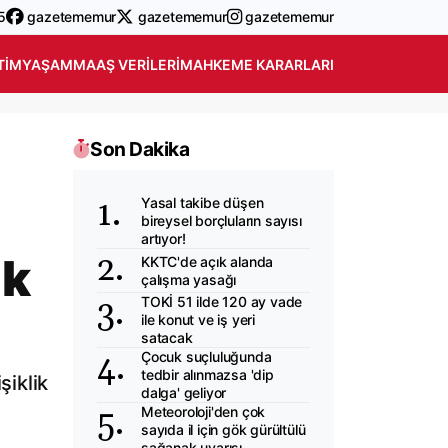
5
gazetememur
gazetememur
gazetememur
TIM
YAŞAM
MAAŞ VERILERI
MAHKEME KARARLARI
Son Dakika
Yasal takibe düşen
bireysel borçluların sayısı
artıyor!
ik
KKTC'de açık alanda
çalışma yasağı
TOKİ 51 ilde 120 ay vade
ile konut ve iş yeri
satacak
Çocuk suçluluğunda
tedbir alınmazsa 'dip
şiklik
dalga' geliyor
Meteoroloji'den çok
sayıda il için gök gürültülü
sağanak uyarısı