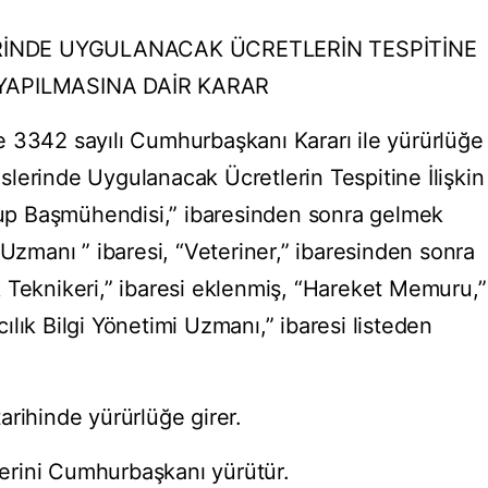
RİNDE UYGULANACAK ÜCRETLERİN TESPİTİNE
 YAPILMASINA DAİR KARAR
 3342 sayılı Cumhurbaşkanı Kararı ile yürürlüğe
lerinde Uygulanacak Ücretlerin Tespitine İlişkin
Grup Başmühendisi,” ibaresinden sonra gelmek
 Uzmanı ” ibaresi, “Veteriner,” ibaresinden sonra
 Teknikeri,” ibaresi eklenmiş, “Hareket Memuru,”
lık Bilgi Yönetimi Uzmanı,” ibaresi listeden
arihinde yürürlüğe girer.
rini Cumhurbaşkanı yürütür.