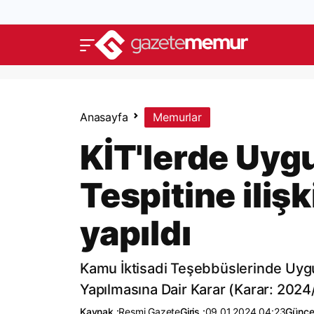
Anasayfa
Memurlar
KİT'lerde Uyg
Tespitine iliş
yapıldı
Kamu İktisadi Teşebbüslerinde Uygul
Yapılmasına Dair Karar (Karar: 2024
Kaynak :
Resmi Gazete
Giriş :
09.01.2024 04:23
Günce