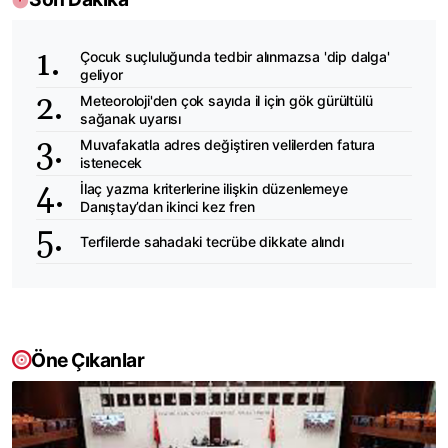
Çocuk suçluluğunda tedbir alınmazsa 'dip dalga'
geliyor
Meteoroloji'den çok sayıda il için gök gürültülü
sağanak uyarısı
Muvafakatla adres değiştiren velilerden fatura
istenecek
İlaç yazma kriterlerine ilişkin düzenlemeye
Danıştay’dan ikinci kez fren
Terfilerde sahadaki tecrübe dikkate alındı
Öne Çıkanlar