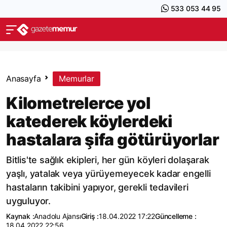
533 053 44 95
Anasayfa
Memurlar
Kilometrelerce yol
katederek köylerdeki
hastalara şifa götürüyorlar
Bitlis'te sağlık ekipleri, her gün köyleri dolaşarak
yaşlı, yatalak veya yürüyemeyecek kadar engelli
hastaların takibini yapıyor, gerekli tedavileri
uyguluyor.
Kaynak :
Anadolu Ajansı
Giriş :
18.04.2022 17:22
Güncelleme :
18.04.2022 22:56