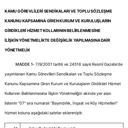
KAMU GÖREVLİLERİ SENDİKALARI VE TOPLU SÖZLEŞME
KANUNU
KAPSAMINA GİREN KURUM VE KURULUŞLARIN
GİRDİKLERİ
HİZMET KOLLARININ BELİRLENMESİNE
İLİŞKİN
YÖNETMELİKTE DEĞİŞİKLİK YAPILMASINA
DAİR
YÖNETMELİK
MADDE 1-
7/9/2001 tarihli ve 24516 sayılı Resmî Gazete’de
yayımlanan Kamu Görevlileri Sendikaları ve Toplu Sözleşme
Kanunu Kapsamına Giren Kurum ve Kuruluşların Girdikleri Hizmet
Kollarının Belirlenmesine İlişkin Yönetmeliğin ekinde yer alan
listenin “07” sıra numaralı ‘‘Bayındırlık, İnşaat ve Köy Hizmetleri’’
hizmet koluna aşağıdaki satırlar eklenmiştir.