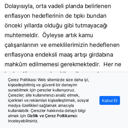
Dolayısıyla, orta vadeli planda belirlenen
enflasyon hedeflerinin de tıpkı bundan
önceki yıllarda olduğu gibi tutmayacağı
muhtemeldir. Öyleyse artık kamu
çalışanlarının ve emeklilerimizin hedeflenen
enflasyona endeksli maaş artışı girdabına
mahkûm edilmemesi gerekmektedir. Her ne
kadar dönem sonları itibarı ile maaşlara
Çerez Politikası: Web sitemizde size daha iyi,
enflasyon farkı eklense de bu ödemenin
kişiselleştirilmiş ve güvenli bir deneyim
sunabilmek için çerezler kullanıyoruz.
geriye dönük olarak yaşanan kayıpları
Çerezler; site kullanımınızı analiz etmek,
içerikleri ve reklamları kişiselleştirmek, sosyal
Kabul Et
karşılamadığı, yalnızca anlık bir enflasyon
medya özellikleri sağlamak amacıyla
kullanılabilir. Çerezler hakkında detaylı bilgi
düzeltmesi olduğu ve dönem içinde
almak için
Gizlilik ve Çerez Politikamızı
inceleyebilirsiniz.
maaşların sürekli eridiği açıktır.