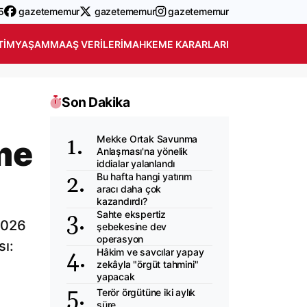
5
gazetememur
gazetememur
gazetememur
TIM
YAŞAM
MAAŞ VERILERI
MAHKEME KARARLARI
Son Dakika
Mekke Ortak Savunma
nme
Anlaşması'na yönelik
iddialar yalanlandı
Bu hafta hangi yatırım
aracı daha çok
kazandırdı?
Sahte ekspertiz
2026
şebekesine dev
operasyon
sı:
Hâkim ve savcılar yapay
zekâyla "örgüt tahmini"
yapacak
Terör örgütüne iki aylık
süre