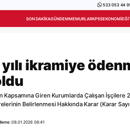
533 053 44 9
SON DAKIKA
GÜNDEM
MEMURLAR
KPSS
EKONOMI
EĞI
 yılı ikramiye öde
oldu
un Kapsamına Giren Kurumlarda Çalışan İşçilere 
relerinin Belirlenmesi Hakkında Karar (Karar Sayı
leme :
08.01.2026 06:41