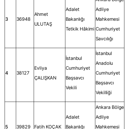
Adalet
Adliye
Ahmet
3
36948
Bakanlığı
Mahkemesi
ULUTAŞ
Tetkik Hâkimi
Cumhuriyet
Savcılığı
İstanbul
İstanbul
Anadolu
Evliya
Cumhuriyet
4
38127
Cumhuriyet
ÇALIŞKAN
Başsavcı
Başsavcı
Vekili
Vekilliği
Ankara Bölge
Adalet
Adliye
5
39829
Fatih KOÇAK
Bakanlığı
Mahkemesi