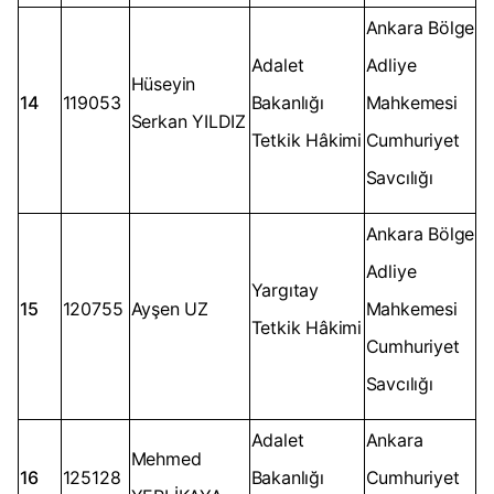
Ankara Bölge
Adalet
Adliye
Hüseyin
14
119053
Bakanlığı
Mahkemesi
Serkan YILDIZ
Tetkik Hâkimi
Cumhuriyet
Savcılığı
Ankara Bölge
Adliye
Yargıtay
15
120755
Ayşen UZ
Mahkemesi
Tetkik Hâkimi
Cumhuriyet
Savcılığı
Adalet
Ankara
Mehmed
16
125128
Bakanlığı
Cumhuriyet