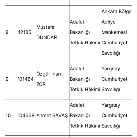
Ankara Bölge
Adalet
Adliye
Mustafa
8
42185
Bakanlığı
Mahkemesi
DÜNDAR
Tetkik Hâkimi
Cumhuriyet
Savcılığı
Adalet
Yargıtay
Özgür İnan
9
101484
Bakanlığı
Cumhuriyet
ZOR
Tetkik Hâkimi
Savcılığı
Adalet
Yargıtay
10
104668
Ahmet SAVAŞ
Bakanlığı
Cumhuriyet
Tetkik Hâkimi
Savcılığı