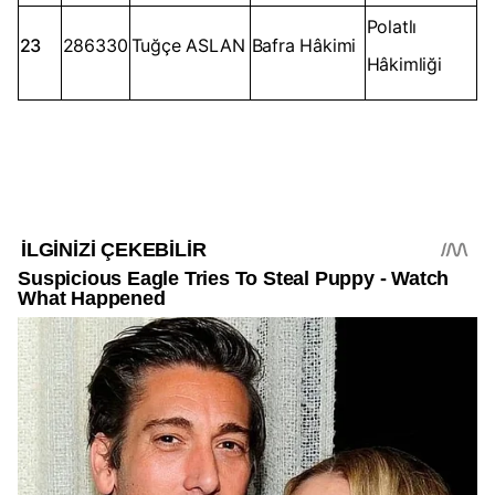
Polatlı
23
286330
Tuğçe ASLAN
Bafra Hâkimi
Hâkimliği