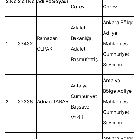
S.No
Sicil No
Adı ve Soyadı
Görev
Görev
Ankara Bölge
Adalet
Adliye
Ramazan
Bakanlığı
1
33432
Mahkemesi
OLPAK
Adalet
Cumhuriyet
Başmüfettişi
Savcılığı
Antalya
Antalya
Bölge Adliye
Cumhuriyet
2
35238
Adnan TABAR
Mahkemesi
Başsavcı
Cumhuriyet
Vekili
Savcılığı
Ankara Bölge