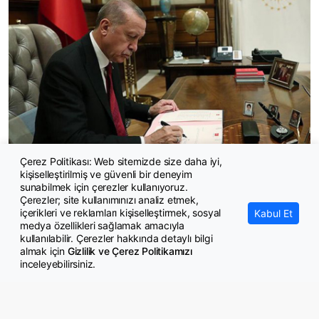
Çerez Politikası: Web sitemizde size daha iyi,
kişiselleştirilmiş ve güvenli bir deneyim
23 Temmuz 2026 tarihli Atama Kararları yayımlandı
sunabilmek için çerezler kullanıyoruz.
Çerezler; site kullanımınızı analiz etmek,
içerikleri ve reklamları kişiselleştirmek, sosyal
Kabul Et
medya özellikleri sağlamak amacıyla
kullanılabilir. Çerezler hakkında detaylı bilgi
almak için
Gizlilik ve Çerez Politikamızı
inceleyebilirsiniz.