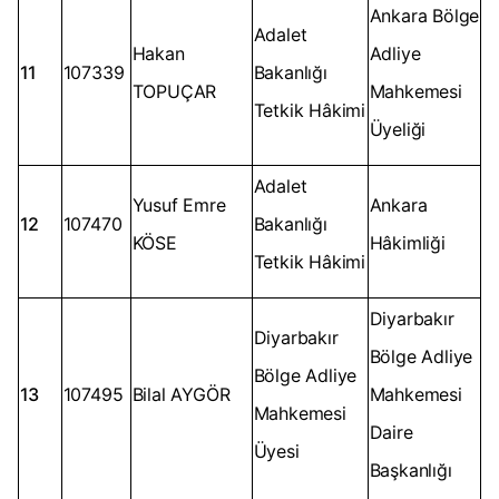
Ankara Bölge
Adalet
Hakan
Adliye
11
107339
Bakanlığı
TOPUÇAR
Mahkemesi
Tetkik Hâkimi
Üyeliği
Adalet
Yusuf Emre
Ankara
12
107470
Bakanlığı
KÖSE
Hâkimliği
Tetkik Hâkimi
Diyarbakır
Diyarbakır
Bölge Adliye
Bölge Adliye
13
107495
Bilal AYGÖR
Mahkemesi
Mahkemesi
Daire
Üyesi
Başkanlığı