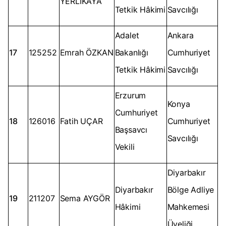
YERLİKAYA
Tetkik Hâkimi
Savcılığı
Adalet
Ankara
17
125252
Emrah ÖZKAN
Bakanlığı
Cumhuriyet
Tetkik Hâkimi
Savcılığı
Erzurum
Konya
Cumhuriyet
18
126016
Fatih UÇAR
Cumhuriyet
Başsavcı
Savcılığı
Vekili
Diyarbakır
Diyarbakır
Bölge Adliye
19
211207
Sema AYGÖR
Hâkimi
Mahkemesi
Üyeliği