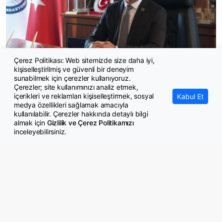
Çerez Politikası: Web sitemizde size daha iyi,
kişiselleştirilmiş ve güvenli bir deneyim
Kaya: Memur her ay biraz daha yoksullaşıyor
sunabilmek için çerezler kullanıyoruz.
Çerezler; site kullanımınızı analiz etmek,
içerikleri ve reklamları kişiselleştirmek, sosyal
Kabul Et
medya özellikleri sağlamak amacıyla
kullanılabilir. Çerezler hakkında detaylı bilgi
almak için
Gizlilik ve Çerez Politikamızı
inceleyebilirsiniz.