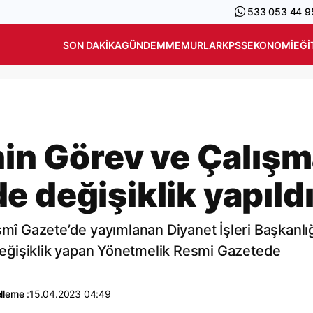
533 053 44 9
SON DAKIKA
GÜNDEM
MEMURLAR
KPSS
EKONOMI
EĞI
nin Görev ve Çalış
 değişiklik yapıld
smî Gazete’de yayımlanan Diyanet İşleri Başkanlı
eğişiklik yapan Yönetmelik Resmi Gazetede
lleme :
15.04.2023 04:49