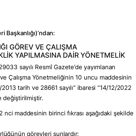
ri Başkanlığı)’ndan:
IĞI GÖREV VE ÇALIŞMA
KLİK YAPILMASINA DAİR YÖNETMELİK
 29033 sayılı Resmî Gazete’de yayımlanan
v ve Çalışma Yönetmeliğinin 10 uncu maddesinin
5/2013 tarih ve 28661 sayılı” ibaresi “14/12/2022
değiştirilmiştir.
nci maddesinin birinci fıkrası aşağıdaki şekilde
rlüğünün görevleri şunlardır: