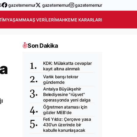
5
gazetememur
gazetememur
gazetememur
TIM
YAŞAM
MAAŞ VERILERI
MAHKEME KARARLARI
Son Dakika
ma
KDK: Mülakatta cevaplar
kayıt altına alınmalı
Varlık barışı tekrar
ı
gündemde
Antalya Büyükşehir
Belediyesine "rüşvet"
ğı
operasyonda yeni dalga
Öğretmen ataması için
gözler MEB'de
Feti Yıldız: Çerçeve yasa
430'un üzerinde bir
kabulle kanunlaşacak