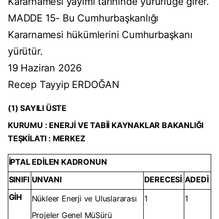
Kararnamesi yayımı tarihinde yürürlüğe girer.
MADDE 15- Bu Cumhurbaşkanlığı
Kararnamesi hükümlerini Cumhurbaşkanı
yürütür.
19 Haziran 2026
Recep Tayyip ERDOĞAN
(1) SAYILI ÜSTE
KURUMU : ENERJİ VE TABİİ KAYNAKLAR BAKANLIĞI
TEŞKİLATI : MERKEZ
İPTAL EDİLEN KADRONUN
SINIFI
UNVANI
DERECESİ
ADEDİ
GİH
Nükleer Enerji ve Uluslararası
1
1
Projeler Genel MüSürü