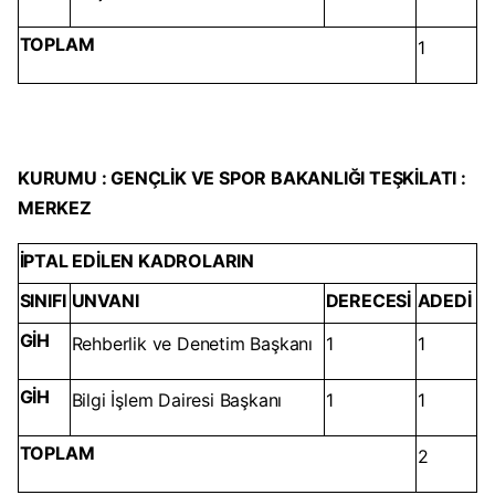
TOPLAM
1
KURUMU : GENÇLİK VE SPOR BAKANLIĞI TEŞKİLATI :
MERKEZ
İPTAL EDİLEN KADROLARIN
SINIFI
UNVANI
DERECESİ
ADEDİ
GİH
Rehberlik ve Denetim Başkanı
1
1
GİH
Bilgi İşlem Dairesi Başkanı
1
1
TOPLAM
2