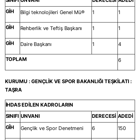
SINIFI
UNVANI
DERECESİ
ADEDİ
GİH
Bilgi teknolojileri Genel Mü®
1
1
GİH
Rehberlik ve Teftiş Başkanı
1
1
GİH
Daire Başkanı
1
4
TOPLAM
6
KURUMU : GENÇLİK VE SPOR BAKANLIĞI TEŞKİLATI :
TAŞRA
İHDAS EDİLEN KADROLARIN
SINIFI
UNVANI
DERECESİ
ADEDİ
GÎH
Gençlik ve Spor Denetmeni
6
150