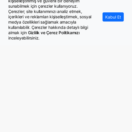
kişiselleştirilmiş ve güvenli bir deneyim
En düşük emekli aylığının artırılmasını da içeren kanun yayımlandı
sunabilmek için çerezler kullanıyoruz.
Çerezler; site kullanımınızı analiz etmek,
içerikleri ve reklamları kişiselleştirmek, sosyal
Kabul Et
medya özellikleri sağlamak amacıyla
kullanılabilir. Çerezler hakkında detaylı bilgi
almak için
Gizlilik ve Çerez Politikamızı
inceleyebilirsiniz.
© Copyright 2026 GazeteMemur.com
Bizi Takip Edin
• Son Dakika Haberleri
• Gündem Haberleri
• Memurlar Haberleri
• KPSS Haberleri