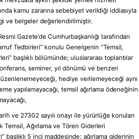
ak mevzuata aykırı şekilde yemek hizmeti
nda kamu zararına sebebiyet verildiği iddiasıyla
gi ve belgeler değerlendirilmiştir.
ı Resmi Gazete’de Cumhurbaşkanlığı tarafından
arruf Tedbirleri” konulu Genelgenin “Temsil,
leri” başlıklı bölümünde; uluslararası toplantılar
, konferans, seminer, yıl dönümü ve benzeri
düzenlenemeyeceği, hediye verilemeyeceği aynı
deme yapılamayacağı, temsil ağırlama ödeneğinin
amayacağı,
tarih ve 27302 sayılı onayı ile yürürlüğe konulan
 Temsil, Ağırlama ve Tören Giderleri
i” başlıklı 5 inci maddesinde; ağırlama giderinin