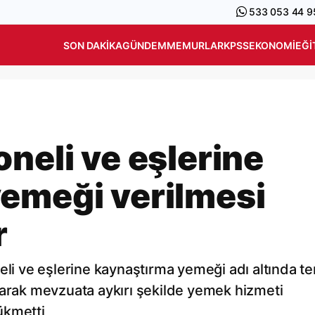
533 053 44 9
SON DAKIKA
GÜNDEM
MEMURLAR
KPSS
EKONOMI
EĞI
neli ve eşlerine
emeği verilmesi
r
eli ve eşlerine kaynaştırma yemeği adı altında te
larak mevzuata aykırı şekilde yemek hizmeti
ükmetti