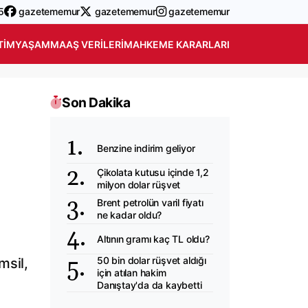
5
gazetememur
gazetememur
gazetememur
TIM
YAŞAM
MAAŞ VERILERI
MAHKEME KARARLARI
Son Dakika
Benzine indirim geliyor
Çikolata kutusu içinde 1,2
milyon dolar rüşvet
Brent petrolün varil fiyatı
ne kadar oldu?
Altının gramı kaç TL oldu?
50 bin dolar rüşvet aldığı
msil,
için atılan hakim
Danıştay'da da kaybetti