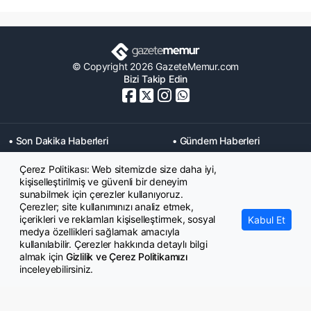
© Copyright 2026 GazeteMemur.com
Bizi Takip Edin
• Son Dakika Haberleri
• Gündem Haberleri
• Memurlar Haberleri
• KPSS Haberleri
Çerez Politikası: Web sitemizde size daha iyi,
• Ekonomi Haberleri
• Eğitim Haberleri
kişiselleştirilmiş ve güvenli bir deneyim
• Yaşam Haberleri
• Maaş Verileri Haberleri
sunabilmek için çerezler kullanıyoruz.
• Mahkeme Kararları
Çerezler; site kullanımınızı analiz etmek,
Haberleri
içerikleri ve reklamları kişiselleştirmek, sosyal
Kabul Et
medya özellikleri sağlamak amacıyla
kullanılabilir. Çerezler hakkında detaylı bilgi
almak için
Gizlilik ve Çerez Politikamızı
inceleyebilirsiniz.