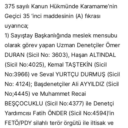
375 sayılı Kanun Hükmünde Karamame’nin
Geçici 35 ’inci maddesinin (A) fıkrası
uyarınca;
1) Sayıştay Başkanlığında meslek mensubu
olarak görev yapan Uzman Denetçiler Ömer
DURAN (Sicil No: 3603), Haşan ALTINDAL
(Sicil No:4025), Kemal TAŞTEKİN (Sicil
No:3966) ve Seval YURTÇU DURMUŞ (Sicil
No: 4124); Başdenetçiler Ali AYYILDIZ (Sicil
No;4445) ve Muhammet Recai
BEŞÇOCUKLU (Sicil No:4377) ile Denetçi
Yardımcısı Fatih ÖNDER (Sicil No:4594)’in
FETÖ/PDY silahlı terör örgütü ile iltisak ve