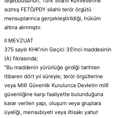
teşebbüsünün, Türk Silahlı Kuvvetlerine
sızmış FETÖ/PDY silahlı terör örgütü
mensuplarınca gerçekleştirildiği, hüküm
altına alınmıştır.
II MEVZUAT
375 sayılı KHK’nin Geçici 35’inci maddesinin
(A) fıkrasında;
"Bu maddenin yürürlüğe girdiği tarihten
itibaren dört yıl süreyle; terör örgütlerine
veya Millî Güvenlik Kurulunca Devletin millî
güvenliğine karşı faaliyette bulunduğuna
karar verilen yapı, oluşum veya gruplara
üyeliği, mensubiyeti veya iltisakı yahut