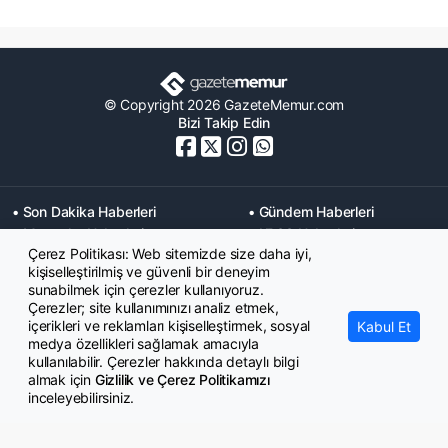
© Copyright 2026 GazeteMemur.com
Bizi Takip Edin
• Son Dakika Haberleri
• Gündem Haberleri
• Memurlar Haberleri
• KPSS Haberleri
Çerez Politikası: Web sitemizde size daha iyi,
• Ekonomi Haberleri
• Eğitim Haberleri
kişiselleştirilmiş ve güvenli bir deneyim
• Yaşam Haberleri
• Maaş Verileri Haberleri
sunabilmek için çerezler kullanıyoruz.
• Mahkeme Kararları
Çerezler; site kullanımınızı analiz etmek,
Haberleri
içerikleri ve reklamları kişiselleştirmek, sosyal
Kabul Et
medya özellikleri sağlamak amacıyla
kullanılabilir. Çerezler hakkında detaylı bilgi
almak için
Gizlilik ve Çerez Politikamızı
inceleyebilirsiniz.