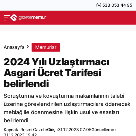
533 053 44 95
Anasayfa
Memurlar
2024 Yılı Uzlaştırmacı
Asgari Ücret Tarifesi
belirlendi
Soruşturma ve kovuşturma makamlarının talebi
üzerine görevlendirilen uzlaştırmacılara ödenecek
meblağ ile ödenmesine ilişkin usul ve esasları
belirlemdi
Kaynak :
Resmi Gazete
Giriş :
31.12.2023 07:05
Güncelleme :
31.12.2023 19:42