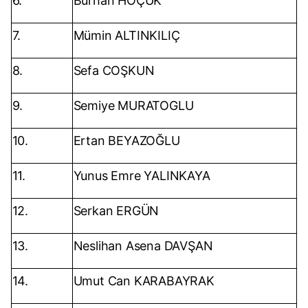
6.
Burhan HÖÇÜK
7.
Mümin ALTINKILIÇ
8.
Sefa COŞKUN
9.
Semiye MURATOGLU
10.
Ertan BEYAZOĞLU
11.
Yunus Emre YALINKAYA
12.
Serkan ERGÜN
13.
Neslihan Asena DAVŞAN
14.
Umut Can KARABAYRAK