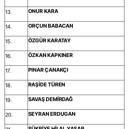
ONUR KARA
13.
ORÇUN BABACAN
14.
ÖZGÜR KARATAY
15.
ÖZKAN KAPKINER
16.
PINAR ÇANAKÇI
17.
RAŞİDE TÜREN
18.
SAVAŞ DEMİRDAĞ
19.
SEYRAN ERDUGAN
20.
ŞÜKRİYE HİLAL YAŞAR