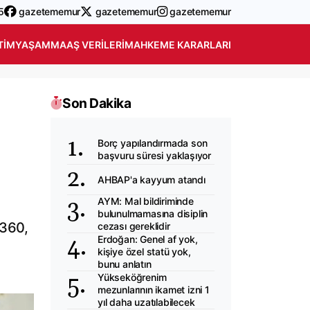
5
gazetememur
gazetememur
gazetememur
TIM
YAŞAM
MAAŞ VERILERI
MAHKEME KARARLARI
Son Dakika
Borç yapılandırmada son
başvuru süresi yaklaşıyor
AHBAP'a kayyum atandı
AYM: Mal bildiriminde
bulunulmamasına disiplin
 360,
cezası gereklidir
Erdoğan: Genel af yok,
kişiye özel statü yok,
bunu anlatın
Yükseköğrenim
mezunlarının ikamet izni 1
yıl daha uzatılabilecek