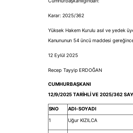
Cumhurbaşkanlığından:
Karar: 2025/362
Yüksek Hakem Kurulu asıl ve yedek üyel
Kanununun 54 üncü maddesi gereğince ekl
12 Eylül 2025
Recep Tayyip ERDOĞAN
CUMHURBAŞKANI
12/9/2025 TARİHLİ VE 2025/362 SAYI
SNO
ADI-SOYADI
1
Uğur KIZILCA