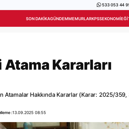
533 053 44 9
SON DAKIKA
GÜNDEM
MEMURLAR
KPSS
EKONOMI
EĞI
li Atama Kararları
n Atamalar Hakkında Kararlar (Karar: 2025/359,
lleme :
13.09.2025 08:55