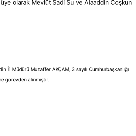
k üye olarak Mevlüt Sadi Su ve Alaaddin Coşkun
rdin Î1 Müdürü Muzaffer AKÇAM, 3 sayılı Cumhurbaşkanlığı
e görevden alınmıştır.