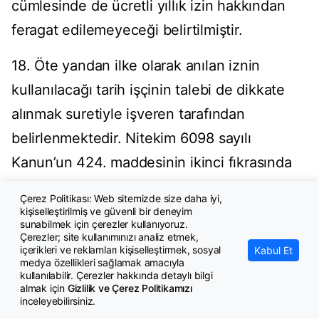
cümlesinde de ücretli yıllık izin hakkından
feragat edilemeyeceği belirtilmiştir.
18. Öte yandan ilke olarak anılan iznin
kullanılacağı tarih işçinin talebi de dikkate
alınmak suretiyle işveren tarafından
belirlenmektedir. Nitekim 6098 sayılı
Kanun’un 424. maddesinin ikinci fıkrasında
işverenin ücretli yıllık izin tarihlerini işyerinin
Çerez Politikası: Web sitemizde size daha iyi,
veya ev düzeninin menfaatleriyle bağdaştığı
kişiselleştirilmiş ve güvenli bir deneyim
sunabilmek için çerezler kullanıyoruz.
ölçüde işçinin isteklerini gözönünde
Çerezler; site kullanımınızı analiz etmek,
içerikleri ve reklamları kişiselleştirmek, sosyal
Kabul Et
bulundurmak suretiyle belirleyeceği hükme
medya özellikleri sağlamak amacıyla
kullanılabilir. Çerezler hakkında detaylı bilgi
bağlanmıştır. 854 sayılı Kanun’un 40.
almak için
Gizlilik ve Çerez Politikamızı
inceleyebilirsiniz.
maddesinin üçüncü fıkrasının birinci