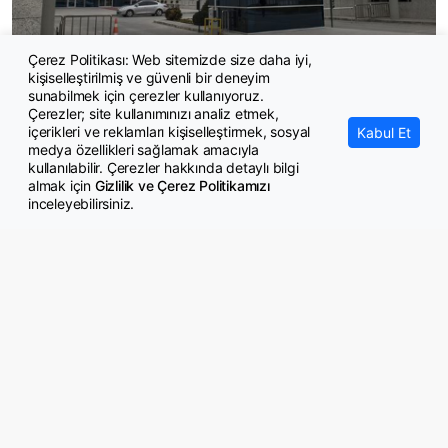
Çerez Politikası: Web sitemizde size daha iyi,
kişiselleştirilmiş ve güvenli bir deneyim
Greve katılan aile hekimi Danıştay'da kaybetti
sunabilmek için çerezler kullanıyoruz.
Çerezler; site kullanımınızı analiz etmek,
içerikleri ve reklamları kişiselleştirmek, sosyal
Kabul Et
medya özellikleri sağlamak amacıyla
kullanılabilir. Çerezler hakkında detaylı bilgi
almak için
Gizlilik ve Çerez Politikamızı
inceleyebilirsiniz.
© Copyright 2026 GazeteMemur.com
Bizi Takip Edin