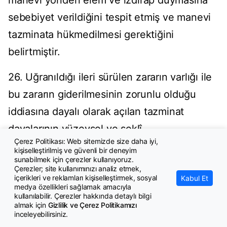
manevi yönden elem ve ızdırap duymasına
sebebiyet verildiğini tespit etmiş ve manevi
tazminata hükmedilmesi gerektiğini
belirtmiştir.
26. Uğranıldığı ileri sürülen zararın varlığı ile
bu zararın giderilmesinin zorunlu olduğu
iddiasına dayalı olarak açılan tazminat
davalarının yüzeysel ve şeklî
Çerez Politikası: Web sitemizde size daha iyi,
değerlendirmelerle sınırlı kalınmaksızın,
kişiselleştirilmiş ve güvenli bir deneyim
sunabilmek için çerezler kullanıyoruz.
olayın tüm maddi ve hukuki boyutları dikkate
Çerezler; site kullanımınızı analiz etmek,
içerikleri ve reklamları kişiselleştirmek, sosyal
Kabul Et
alınarak yeterli derinlik ve özen içinde
medya özellikleri sağlamak amacıyla
kullanılabilir. Çerezler hakkında detaylı bilgi
incelenmesi zorunludur. Özellikle dava
almak için
Gizlilik ve Çerez Politikamızı
konusu olayın kendine özgü koşulları
inceleyebilirsiniz.