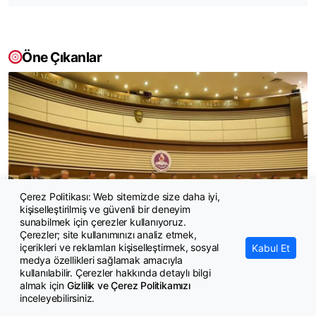
Öne Çıkanlar
Çerez Politikası: Web sitemizde size daha iyi,
kişiselleştirilmiş ve güvenli bir deneyim
sunabilmek için çerezler kullanıyoruz.
Çerezler; site kullanımınızı analiz etmek,
içerikleri ve reklamları kişiselleştirmek, sosyal
Kabul Et
Belediye başkanlarına yeşil pasaport için aranan 1. derece kadro
medya özellikleri sağlamak amacıyla
şartı hukuka uygun bulundu
kullanılabilir. Çerezler hakkında detaylı bilgi
almak için
Gizlilik ve Çerez Politikamızı
inceleyebilirsiniz.