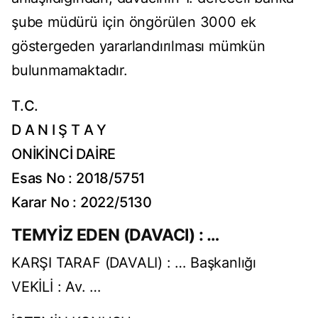
şube müdürü için öngörülen 3000 ek
göstergeden yararlandırılması mümkün
bulunmamaktadır.
T.C.
D A N I Ş T A Y
ONİKİNCİ DAİRE
Esas No : 2018/5751
Karar No : 2022/5130
TEMYİZ EDEN (DAVACI) : …
KARŞI TARAF (DAVALI) : … Başkanlığı
VEKİLİ : Av. …