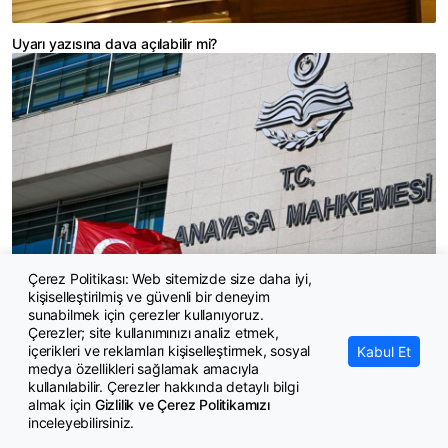
Uyarı yazısına dava açılabilir mi?
Çerez Politikası: Web sitemizde size daha iyi,
kişiselleştirilmiş ve güvenli bir deneyim
Öğretmenlik çalışma izninin iptal edilmesi nedeniye tazminat talebi
sunabilmek için çerezler kullanıyoruz.
reddine ilişkin hak ihlali kararı
Çerezler; site kullanımınızı analiz etmek,
içerikleri ve reklamları kişiselleştirmek, sosyal
Kabul Et
medya özellikleri sağlamak amacıyla
kullanılabilir. Çerezler hakkında detaylı bilgi
almak için
Gizlilik ve Çerez Politikamızı
inceleyebilirsiniz.