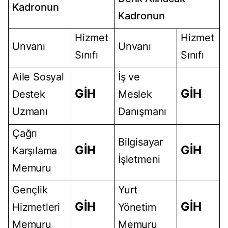
Kadronun
Kadronun
Hizmet
Hizmet
Unvanı
Unvanı
Sınıfı
Sınıfı
Aile Sosyal
İş ve
GİH
GİH
Destek
Meslek
Uzmanı
Danışmanı
Çağrı
Bilgisayar
GİH
GİH
Karşılama
İşletmeni
Memuru
Gençlik
Yurt
GİH
GİH
Hizmetleri
Yönetim
Memuru
Memuru