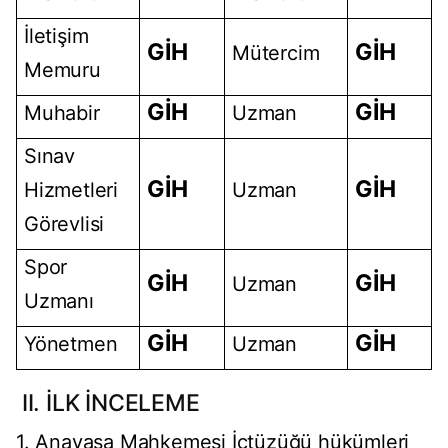
İletişim
GİH
GİH
Mütercim
Memuru
GİH
GİH
Muhabir
Uzman
Sınav
GİH
GİH
Hizmetleri
Uzman
Görevlisi
Spor
GİH
GİH
Uzman
Uzmanı
GİH
GİH
Yönetmen
Uzman
II. İLK İNCELEME
1. Anayasa Mahkemesi İçtüzüğü hükümleri