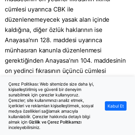
cümlesi uyarınca CBK ile
düzenlenemeyecek yasak alan içinde
kaldığına, diğer özlük haklarının ise
Anayasa’nın 128. maddesi uyarınca
münhasıran kanunla düzenlenmesi
gerektiğinden Anayasa’nın 104. maddesinin
on yedinci fıkrasının üçüncü cümlesi
uyarınca CBK ile düzenlenemeyeceğine
Çerez Politikası: Web sitemizde size daha iyi,
kişiselleştirilmiş ve güvenli bir deneyim
karar vermiştir (AYM, E.2018/123,
sunabilmek için çerezler kullanıyoruz.
Çerezler; site kullanımınızı analiz etmek,
K.2022/138, 9/11/2022, §§ 74-79; E. 2020/7,
içerikleri ve reklamları kişiselleştirmek, sosyal
Kabul Et
K.2022/146, 30/11/2022, § 48).
medya özellikleri sağlamak amacıyla
kullanılabilir. Çerezler hakkında detaylı bilgi
almak için
Gizlilik ve Çerez Politikamızı
23. Ekli (2) Sayılı Liste’de yer alan kadroların
inceleyebilirsiniz.