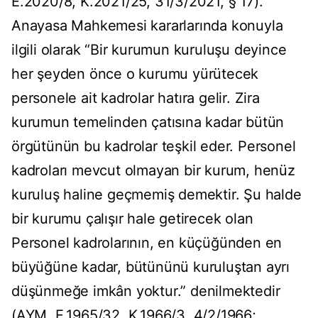
E.2020/8, K.2021/25, 31/3/2021, § 17).
Anayasa Mahkemesi kararlarında konuyla
ilgili olarak “Bir kurumun kuruluşu deyince
her şeyden önce o kurumu yürütecek
personele ait kadrolar hatıra gelir. Zira
kurumun temelinden çatısına kadar bütün
örgütünün bu kadrolar teşkil eder. Personel
kadroları mevcut olmayan bir kurum, henüz
kuruluş haline geçmemiş demektir. Şu halde
bir kurumu çalışır hale getirecek olan
Personel kadrolarının, en küçüğünden en
büyüğüne kadar, bütününü kuruluştan ayrı
düşünmeğe imkân yoktur.” denilmektedir
(AYM, E.1965/32, K.1966/3, 4/2/1966;