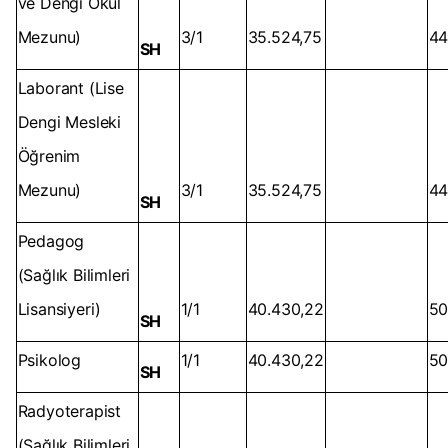
ve Dengi Okul
Mezunu)
3/1
35.524,75
44
SH
Laborant (Lise
Dengi Mesleki
Öğrenim
Mezunu)
3/1
35.524,75
44
SH
Pedagog
(Sağlık Bilimleri
Lisansiyeri)
1/1
40.430,22
50
SH
Psikolog
1/1
40.430,22
50
SH
Radyoterapist
(Sağlık Bilimleri