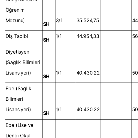
Öğrenim
Mezunu)
3/1
35.524,75
44
SH
Diş Tabibi
1/1
44.954,33
56
SH
Diyetisyen
(Sağlık Bilimleri
Lisansiyeri)
1/1
40.430,22
50
SH
Ebe (Sağlık
Bilimleri
Lisansiyeri)
1/1
40.430,22
50
SH
Ebe (Lise ve
Dengi Okul