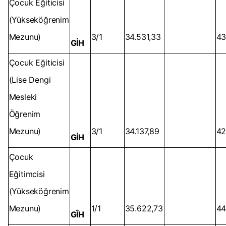
Çocuk Eğiticisi
(Yükseköğrenim
Mezunu)
3/1
34.531,33
43
GİH
Çocuk Eğiticisi
(Lise Dengi
Mesleki
Öğrenim
Mezunu)
3/1
34.137,89
42
GİH
Çocuk
Eğitimcisi
(Yükseköğrenim
Mezunu)
1/1
35.622,73
44
GÎH