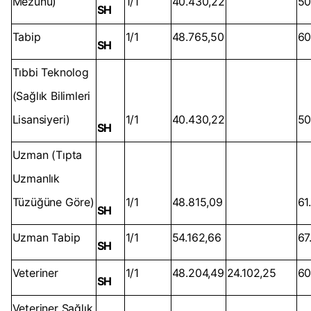
Mezunu)
1/1
40.430,22
50
SH
Tabip
1/1
48.765,50
60
SH
Tıbbi Teknolog
(Sağlık Bilimleri
Lisansiyeri)
1/1
40.430,22
50
SH
Uzman (Tıpta
Uzmanlık
Tüzüğüne Göre)
1/1
48.815,09
61
SH
Uzman Tabip
1/1
54.162,66
67
SH
Veteriner
1/1
48.204,49
24.102,25
60
SH
Veteriner Sağlık