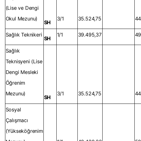
(Lise ve Dengi
Okul Mezunu)
3/1
35.524,75
44
SH
Sağlık Teknikeri
1/1
39.495,37
49
SH
Sağlık
Teknisyeni (Lise
Dengi Mesleki
Öğrenim
Mezunu)
3/1
35.524,75
44
SH
Sosyal
Çalışmacı
(Yükseköğrenim