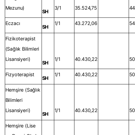
Mezunu)
3/1
35.524,75
44
SH
Eczacı
1/1
43.272,06
54
SH
Fizikoterapist
(Sağlık Bilimleri
Lisansiyeri)
1/1
40.430,22
50
SH
Fizyoterapist
1/1
40.430,22
50
SH
Hemşire (Sağlık
Bilimleri
Lisansiyeri)
1/1
40.430,22
50
SH
Hemşire (Lise