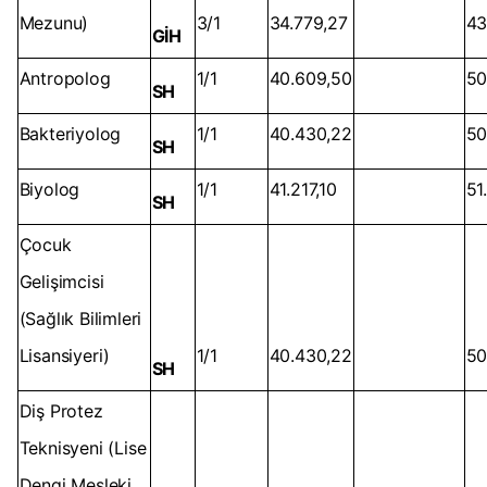
Mezunu)
3/1
34.779,27
43
GİH
Antropolog
1/1
40.609,50
50
SH
Bakteriyolog
1/1
40.430,22
50
SH
Biyolog
1/1
41.217,10
51
SH
Çocuk
Gelişimcisi
(Sağlık Bilimleri
Lisansiyeri)
1/1
40.430,22
50
SH
Diş Protez
Teknisyeni (Lise
Dengi Mesleki