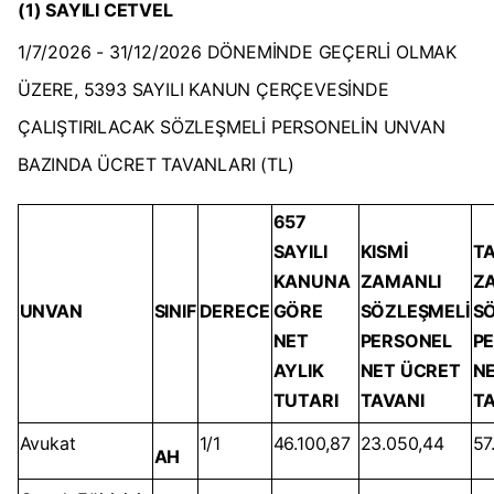
(1) SAYILI CETVEL
1/7/2026 - 31/12/2026 DÖNEMİNDE GEÇERLİ OLMAK
ÜZERE, 5393 SAYILI KANUN ÇERÇEVESİNDE
ÇALIŞTIRILACAK SÖZLEŞMELİ PERSONELİN UNVAN
BAZINDA ÜCRET TAVANLARI (TL)
657
SAYILI
KISMİ
T
KANUNA
ZAMANLI
Z
UNVAN
SINIF
DERECE
GÖRE
SÖZLEŞMELİ
S
NET
PERSONEL
P
AYLIK
NET ÜCRET
N
TUTARI
TAVANI
TA
Avukat
1/1
46.100,87
23.050,44
57
AH