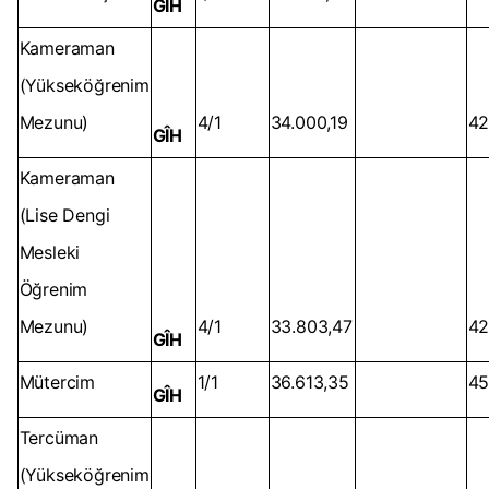
GİH
Kameraman
(Yükseköğrenim
Mezunu)
4/1
34.000,19
42
GÎH
Kameraman
(Lise Dengi
Mesleki
Öğrenim
Mezunu)
4/1
33.803,47
42
GÎH
Mütercim
1/1
36.613,35
45
GÎH
Tercüman
(Yükseköğrenim