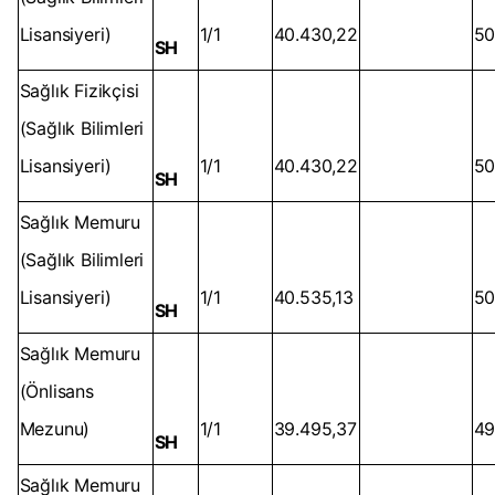
Lisansiyeri)
1/1
40.430,22
50
SH
Sağlık Fizikçisi
(Sağlık Bilimleri
Lisansiyeri)
1/1
40.430,22
50
SH
Sağlık Memuru
(Sağlık Bilimleri
Lisansiyeri)
1/1
40.535,13
50
SH
Sağlık Memuru
(Önlisans
Mezunu)
1/1
39.495,37
49
SH
Sağlık Memuru