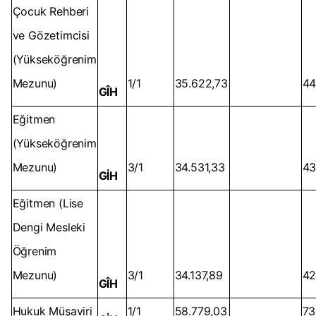
Çocuk Rehberi
ve Gözetimcisi
(Yükseköğrenim
Mezunu)
1/1
35.622,73
44
GÎH
Eğitmen
(Yükseköğrenim
Mezunu)
3/1
34.531,33
43
GİH
Eğitmen (Lise
Dengi Mesleki
Öğrenim
Mezunu)
3/1
34.137,89
42
GÎH
Hukuk Müşaviri
1/1
58.779,03
73