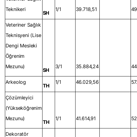
Teknikeri
1/1
39.718,51
49
SH
Veteriner Sağlık
Teknisyeni (Lise
Dengi Mesleki
Öğrenim
Mezunu)
3/1
35.884,24
44
SH
Arkeolog
1/1
46.029,56
57
TH
Çözümleyici
(Yükseköğrenim
Mezunu)
1/1
41.614,91
52
TH
Dekoratör