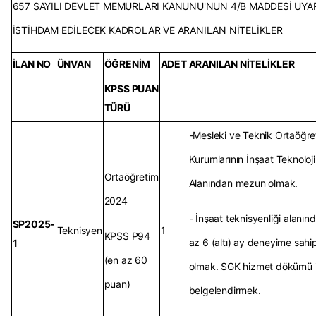
657 SAYILI DEVLET MEMURLARI KANUNU'NUN 4/B MADDESİ UYA
İSTİHDAM EDİLECEK KADROLAR VE ARANILAN NİTELİKLER
İLAN NO
ÜNVAN
ÖĞRENİM
ADET
ARANILAN NİTELİKLER
KPSS PUAN
TÜRÜ
-Mesleki ve Teknik Ortaöğre
Kurumlarının İnşaat Teknoloji
Ortaöğretim
Alanından mezun olmak.
2024
- İnşaat teknisyenliği alanın
SP2025-
Teknisyen
1
KPSS P94
az 6 (altı) ay deneyime sahi
1
(en az 60
olmak. SGK hizmet dökümü i
puan)
belgelendirmek.