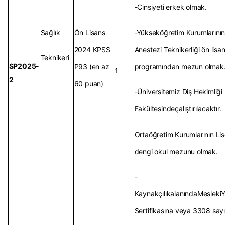
-Cinsiyeti erkek olmak.
Sağlık
Ön Lisans
-Yükseköğretim Kurumlarını
2024 KPSS
Anestezi Teknikerliği ön lisa
Teknikeri
SP2025-
P93 (en az
programından mezun olmak
1
2
60 puan)
-Üniversitemiz Diş Hekimliği
Fakültesindeçalıştırılacaktır.
Ortaöğretim Kurumlarının Li
dengi okul mezunu olmak.
-
KaynakçılıkalanındaMeslekiYe
Sertifikasına veya 3308 sayıl