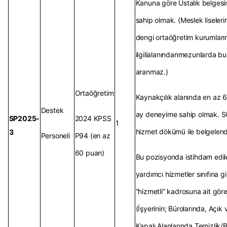
Kanuna göre Ustalık belgesi
sahip olmak. (Meslek liseleri
dengi ortaöğretim kurumları
ilgilialanındanmezunlarda bu
aranmaz.)
Ortaöğretim
Kaynakçılık alanında en az 6 
Destek
ay deneyime sahip olmak. 
SP2025-
2024 KPSS
1
hizmet dökümü ile belgelen
3
Personeli
P94 (en az
60 puan)
Bu pozisyonda istihdam edile
yardımcı hizmetler sınıfına g
“hizmetli” kadrosuna ait göre
(İşyerinin; Bürolarında, Açık 
Kapalı Alanlarında Temizlik/B