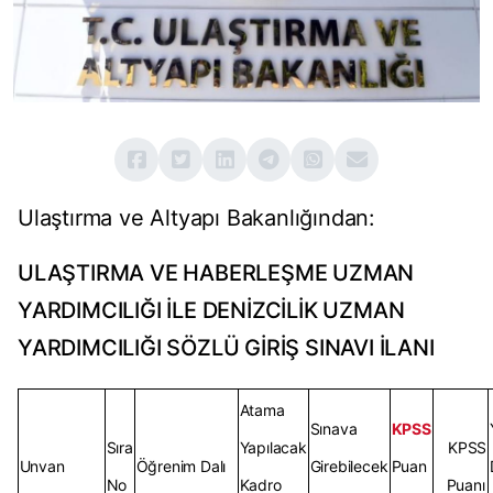
Ulaştırma ve Altyapı Bakanlığından:
ULAŞTIRMA VE HABERLEŞME UZMAN
YARDIMCILIĞI İLE DENİZCİLİK UZMAN
YARDIMCILIĞI SÖZLÜ GİRİŞ SINAVI İLANI
Atama
Sınava
KPSS
Sıra
Yapılacak
KPSS
Unvan
Öğrenim Dalı
Girebilecek
Puan
No
Kadro
Puanı