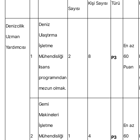
Kişi Sayısı
Türü
Sayısı
Deniz
Denizcilik
Ulaştırma
Uzman
İşletme
En az
Yardımcısı
1
Mühendisliği
2
8
60
P3
lisans
Puan
programından
mezun olmak.
Gemi
Makineleri
İşletme
En az
2
Mühendisliği
1
4
60
P3