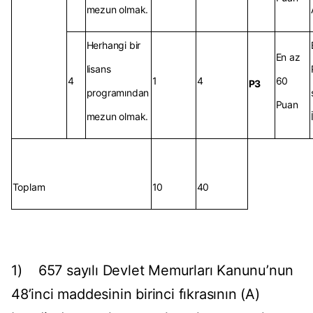
mezun olmak.
Herhangi bir
En az
lisans
4
1
4
60
P3
programından
Puan
mezun olmak.
Toplam
10
40
1) 657 sayılı Devlet Memurları Kanunu’nun
48’inci maddesinin birinci fıkrasının (A)