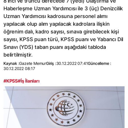
8’inci ve 9’uncu derecede 7 (yedi) Ulaştırma ve
Haberleşme Uzman Yardımcısı ile 3 (üç) Denizcilik
Uzman Yardımcısı kadrosuna personel alımı
yapılacak olup alım yapılacak kadrolara ilişkin
öğrenim dalı, kadro sayısı, sınava girebilecek kişi
sayısı, KPSS puan türü, KPSS puanı ve Yabancı Dil
Sınavı (YDS) taban puanı aşağıdaki tabloda
belirtilmiştir.
Kaynak :
Gazete Memur
Giriş :
30.12.2022 07:41
Güncelleme :
30.12.2022 08:17
#KPSS
#İş İlanları