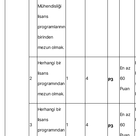
Mühendisliği
lisans
programlarının
birinden
mezun olmak.
Herhangi bir
En az
lisans
2
1
4
60
P3
programından
Puan
mezun olmak.
Herhangi bir
En az
lisans
3
1
4
60
P3
programından
Puan