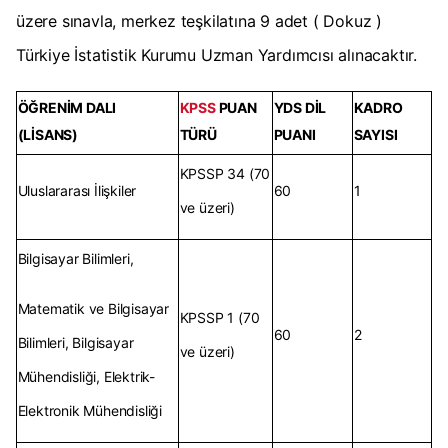
üzere sınavla, merkez teşkilatına 9
adet ( Dokuz )
Türkiye İstatistik Kurumu Uzman Yardımcısı alınacaktır.
ÖĞRENİM DALI
KPSS
PUAN
YDS DİL
KADRO
(LİSANS)
TÜRÜ
PUANI
SAYISI
KPSSP 34 (70
Uluslararası İlişkiler
60
1
ve üzeri)
Bilgisayar Bilimleri,
Matematik ve Bilgisayar
KPSSP 1 (70
60
2
Bilimleri, Bilgisayar
ve üzeri)
Mühendisliği, Elektrik-
Elektronik Mühendisliği