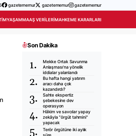
5
gazetememur
gazetememur
gazetememur
TIM
YAŞAM
MAAŞ VERILERI
MAHKEME KARARLARI
Son Dakika
Mekke Ortak Savunma
Anlaşması'na yönelik
iddialar yalanlandı
Bu hafta hangi yatırım
aracı daha çok
kazandırdı?
Sahte ekspertiz
in
şebekesine dev
operasyon
Hâkim ve savcılar yapay
zekâyla "örgüt tahmini"
yapacak
Terör örgütüne iki aylık
süre