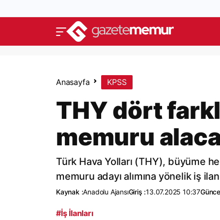
Anasayfa
KPSS
THY dört farkl
memuru alac
Türk Hava Yolları (THY), büyüme hed
memuru adayı alımına yönelik iş ila
Kaynak :
Anadolu Ajansı
Giriş :
13.07.2025 10:37
Günce
#İş İlanları