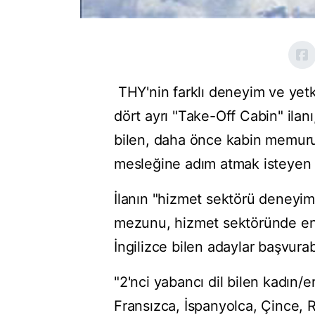
THY'nin farklı deneyim ve yetki
dört ayrı "Take-Off Cabin" ilanı
bilen, daha önce kabin memur
mesleğine adım atmak isteyen t
İlanın "hizmet sektörü deneyiml
mezunu, hizmet sektöründe en 
İngilizce bilen adaylar başvura
"2'nci yabancı dil bilen kadın/e
Fransızca, İspanyolca, Çince, R