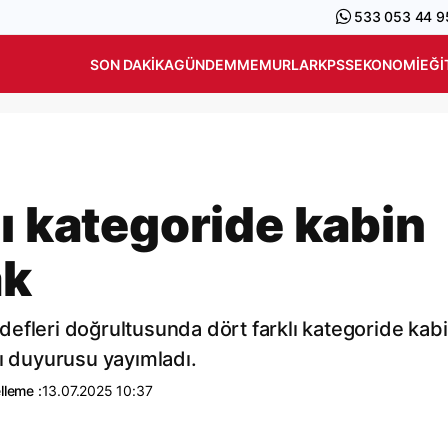
533 053 44 9
SON DAKIKA
GÜNDEM
MEMURLAR
KPSS
EKONOMI
EĞI
ı kategoride kabin
ak
efleri doğrultusunda dört farklı kategoride kab
nı duyurusu yayımladı.
lleme :
13.07.2025 10:37