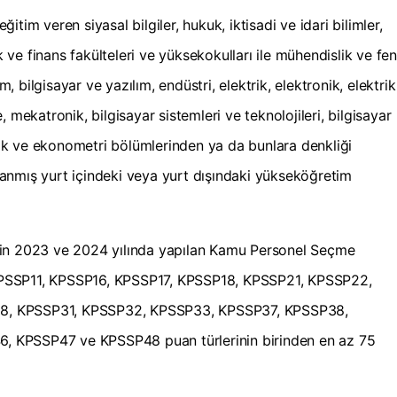
eğitim veren siyasal bilgiler, hukuk, iktisadi ve idari bilimler,
ık ve finans fakülteleri ve yüksekokulları ile mühendislik ve fen
m, bilgisayar ve yazılım, endüstri, elektrik, elektronik, elektrik
 mekatronik, bilgisayar sistemleri ve teknolojileri, bilgisayar
atik ve ekonometri bölümlerinden ya da bunlara denkliği
anmış yurt içindeki veya yurt dışındaki yükseköğretim
çin 2023 ve 2024 yılında yapılan Kamu Personel Seçme
PSSP11, KPSSP16, KPSSP17, KPSSP18, KPSSP21, KPSSP22,
8, KPSSP31, KPSSP32, KPSSP33, KPSSP37, KPSSP38,
 KPSSP47 ve KPSSP48 puan türlerinin birinden en az 75