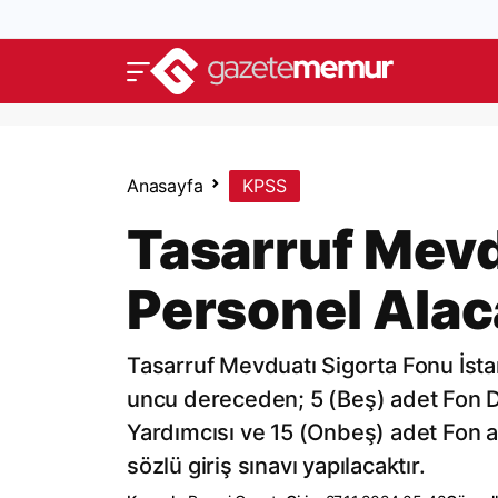
Anasayfa
KPSS
Tasarruf Mevd
Personel Ala
Tasarruf Mevduatı Sigorta Fonu İsta
uncu dereceden; 5 (Beş) adet Fon D
Yardımcısı ve 15 (Onbeş) adet Fon a
sözlü giriş sınavı yapılacaktır.