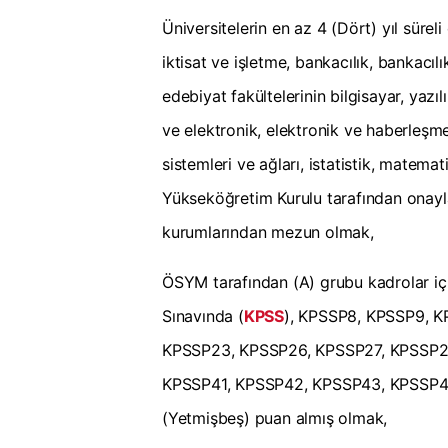
Üniversitelerin en az 4 (Dört) yıl süreli 
iktisat ve işletme, bankacılık, bankacıl
edebiyat fakültelerinin bilgisayar, yazılı
ve elektronik, elektronik ve haberleşme,
sistemleri ve ağları, istatistik, matem
Yükseköğretim Kurulu tarafından onayl
kurumlarından mezun olmak,
ÖSYM tarafından (A) grubu kadrolar i
Sınavında (
KPSS
), KPSSP8, KPSSP9, K
KPSSP23, KPSSP26, KPSSP27, KPSSP2
KPSSP41, KPSSP42, KPSSP43, KPSSP46,
(Yetmişbeş) puan almış olmak,