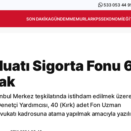
533 053 44 9
SON DAKIKA
GÜNDEM
MEMURLAR
KPSS
EKONOMI
EĞI
uatı Sigorta Fonu 
cak
nbul Merkez teşkilatında istihdam edilmek üzere
enetçi Yardımcısı, 40 (Kırk) adet Fon Uzman
vukatı kadrosuna atama yapılmak amacıyla yazılı