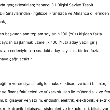
 gerçekleştirilen; Yabancı Dil Bilgisi Seviye Tespit
il Sınavlarından (İngilizce, Fransızca ve Almanca dillerinden
mak,
en başvuranların toplam sayısının 100 (Yüz) kişiden fazla
daydan başlanmak üzere ilk 100 (Yüz) aday yazılı giriş
maları nedeniyle son sıradaki aday sayısının birden fazla
nava çağrılacaktır.
eğitim veren siyasal bilgiler, hukuk, iktisadi ve idari bilimler,
ık ve finans fakülteleri ve yüksekokulları ile mühendislik ve fen
m, bilgisayar ve yazılım, endüstri, elektrik, elektronik, elektrik
 mekatronik, bilgisayar sistemleri ve teknolojileri, bilgisayar