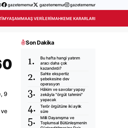
5
gazetememur
gazetememur
gazetememur
TIM
YAŞAM
MAAŞ VERILERI
MAHKEME KARARLARI
Son Dakika
Bu hafta hangi yatırım
60
aracı daha çok
kazandırdı?
Sahte ekspertiz
şebekesine dev
operasyon
Hâkim ve savcılar yapay
, 9
zekâyla "örgüt tahmini"
yapacak
Terör örgütüne iki aylık
 ve
süre
Milli Dayanışma ve
Toplumsal Bütünleşmenin
Güçlendirilmesine Dair