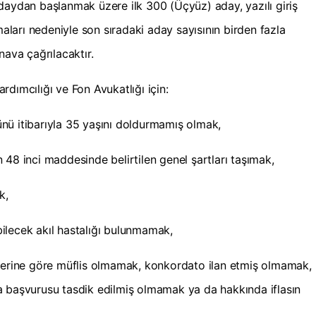
daydan başlanmak üzere ilk 300 (Üçyüz) aday, yazılı giriş
maları nedeniyle son sıradaki aday sayısının birden fazla
nava çağrılacaktır.
dımcılığı ve Fon Avukatlığı için:
günü itibarıyla 35 yaşını doldurmamış olmak,
48 inci maddesinde belirtilen genel şartları taşımak,
k,
ilecek akıl hastalığı bulunmamak,
mlerine göre müflis olmamak, konkordato ilan etmiş olmamak,
a başvurusu tasdik edilmiş olmamak ya da hakkında iflasın