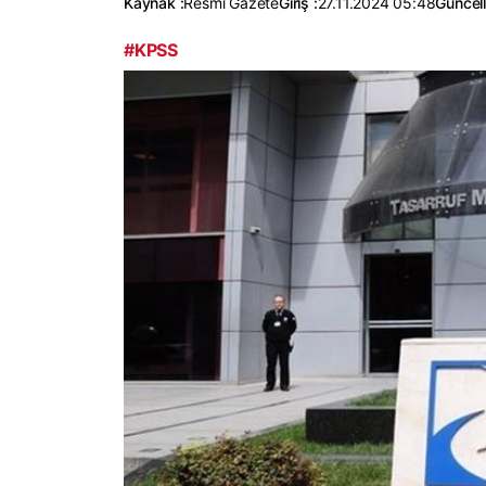
Kaynak :
Resmi Gazete
Giriş :
27.11.2024 05:48
Güncel
#KPSS