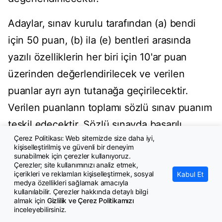
Adaylar, sınav kurulu tarafından (a) bendi
için 50 puan, (b) ila (e) bentleri arasında
yazılı özelliklerin her biri için 10'ar puan
üzerinden değerlendirilecek ve verilen
puanlar ayrı ayn tutanağa geçirilecektir.
Verilen puanlann toplamı sözlü sınav puanım
teşkil edecektir. Sözlü sınavda başarılı
Çerez Politikası: Web sitemizde size daha iyi,
sayılabilmek için bu puanın en az 70 olması
kişiselleştirilmiş ve güvenli bir deneyim
sunabilmek için çerezler kullanıyoruz.
şarttır.
Çerezler; site kullanımınızı analiz etmek,
içerikleri ve reklamları kişiselleştirmek, sosyal
Kabul Et
4.5. Giriş Sınavı Puanı, yazılı ve sözlü
medya özellikleri sağlamak amacıyla
kullanılabilir. Çerezler hakkında detaylı bilgi
puanların ortalamasından oluşacaktır.
almak için
Gizlilik ve Çerez Politikamızı
inceleyebilirsiniz.