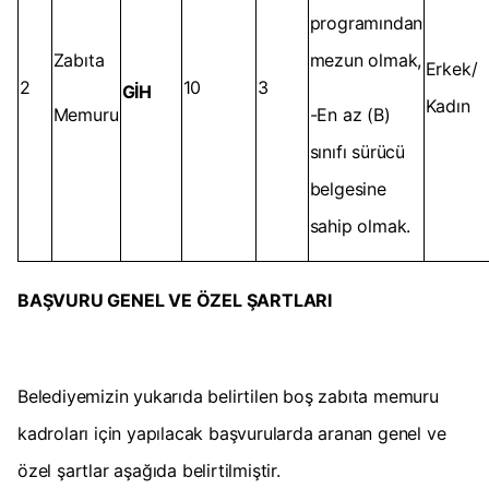
programından
Zabıta
mezun olmak,
Erkek/
2
10
3
GİH
Kadın
Memuru
-En az (B)
sınıfı sürücü
belgesine
sahip olmak.
BAŞVURU GENEL VE ÖZEL ŞARTLARI
Belediyemizin yukarıda belirtilen boş zabıta memuru
kadroları için yapılacak başvurularda aranan genel ve
özel şartlar aşağıda belirtilmiştir.