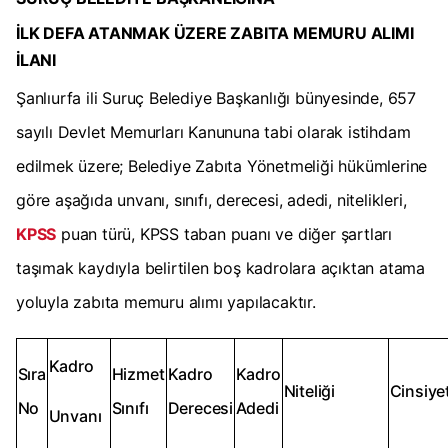
İLK DEFA ATANMAK ÜZERE ZABITA MEMURU ALIMI
İLANI
Şanlıurfa ili Suruç Belediye Başkanlığı bünyesinde, 657
sayılı Devlet Memurları Kanununa tabi olarak istihdam
edilmek üzere; Belediye Zabıta Yönetmeliği hükümlerine
göre aşağıda unvanı, sınıfı, derecesi, adedi, nitelikleri,
KPSS
puan türü, KPSS taban puanı ve diğer şartları
taşımak kaydıyla belirtilen boş kadrolara açıktan atama
yoluyla zabıta memuru alımı yapılacaktır.
Kadro
Sıra
Hizmet
Kadro
Kadro
Niteliği
Cinsiyet
No
Sınıfı
Derecesi
Adedi
Unvanı