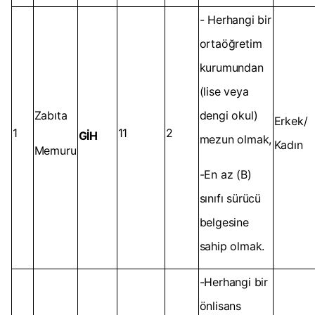
- Herhangi bir
ortaöğretim
kurumundan
(lise veya
Zabıta
dengi okul)
Erkek/
1
11
2
GİH
mezun olmak,
Kadın
Memuru
-En az (B)
sınıfı sürücü
belgesine
sahip olmak.
-Herhangi bir
önlisans