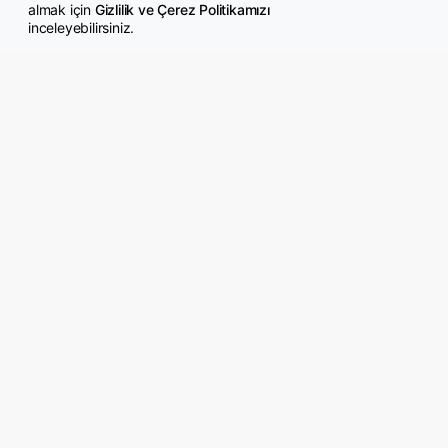
almak için
Gizlilik ve Çerez Politikamızı
inceleyebilirsiniz.
© Copyright 2026 GazeteMemur.com
Bizi Takip Edin
• Son Dakika Haberleri
• Gündem Haberleri
• Memurlar Haberleri
• KPSS Haberleri
• Ekonomi Haberleri
• Eğitim Haberleri
• Yaşam Haberleri
• Maaş Verileri Haberleri
• Mahkeme Kararları
Haberleri