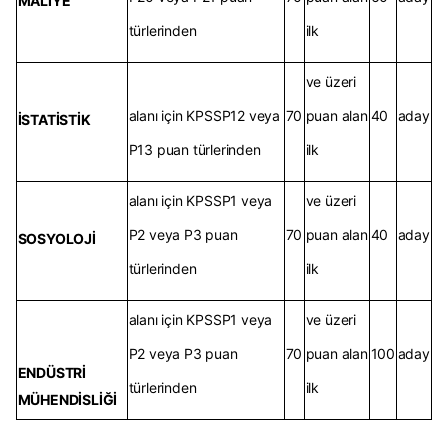
MALİYE
türlerinden
ilk
ve üzeri
alanı için KPSSP12 veya
70
puan alan
40
aday
İSTATİSTİK
P13 puan türlerinden
ilk
alanı için KPSSP1 veya
ve üzeri
P2 veya P3 puan
70
puan alan
40
aday
SOSYOLOJİ
türlerinden
ilk
alanı için KPSSP1 veya
ve üzeri
P2 veya P3 puan
70
puan alan
100
aday
ENDÜSTRİ
türlerinden
ilk
MÜHENDİSLİĞİ