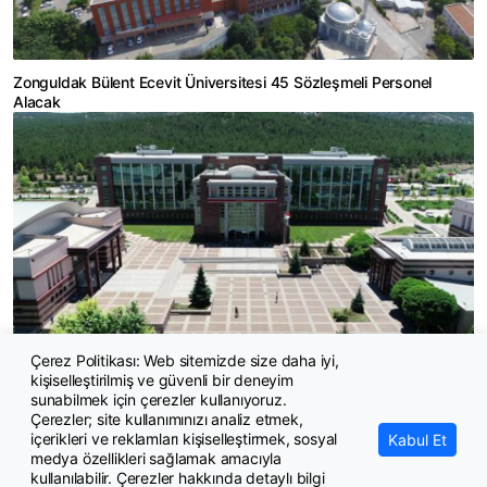
Zonguldak Bülent Ecevit Üniversitesi 45 Sözleşmeli Personel
Alacak
Çerez Politikası: Web sitemizde size daha iyi,
kişiselleştirilmiş ve güvenli bir deneyim
Eskişehir Osmangazi Üniversitesi 203 Sözleşmeli Personel Alacak
sunabilmek için çerezler kullanıyoruz.
Çerezler; site kullanımınızı analiz etmek,
içerikleri ve reklamları kişiselleştirmek, sosyal
Kabul Et
medya özellikleri sağlamak amacıyla
kullanılabilir. Çerezler hakkında detaylı bilgi