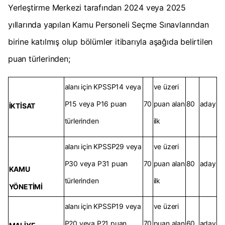
Yerleştirme Merkezi tarafından 2024 veya 2025
yıllarında yapılan Kamu Personeli Seçme Sınavlarından
birine katılmış olup bölümler itibarıyla aşağıda belirtilen
puan türlerinden;
alanı için KPSSP14 veya
ve üzeri
P15 veya P16 puan
70
puan alan
80
aday
İKTİSAT
türlerinden
ilk
alanı için KPSSP29 veya
ve üzeri
P30 veya P31 puan
70
puan alan
80
aday
KAMU
türlerinden
ilk
YÖNETİMİ
alanı için KPSSP19 veya
ve üzeri
P20 veya P21 puan
70
puan alan
60
aday