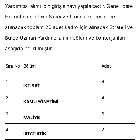
Yardımcısı alımı için giriş sınavı yapılacaktır. Genel İdare
Hizmetleri sınıfının 8 inci ve 9 uncu derecelerine
atanacak toplam 20 adet kadro için alınacak Strateji ve
Bütçe Uzman Yardımcılarının bölüm ve kontenjanları
aşağıda belirtilmiştir.
Sıra No
Bölüm
Adet
1
4
İKTİSAT
2
4
KAMU YÖNETİMİ
3
3
MALİYE
4
2
İSTATİSTİK