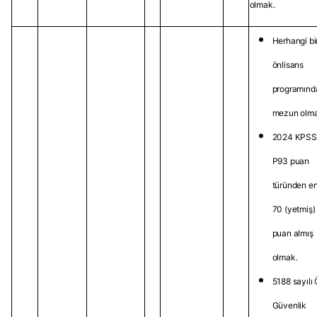
olmak.
Herhangi bi
önlisans
programınd
mezun olma
2024 KPSS
P93 puan
türünden e
70 (yetmiş)
puan almış
olmak.
5188 sayılı
Güvenlik