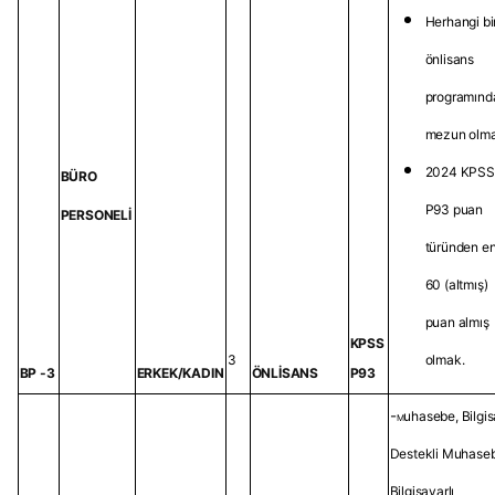
Herhangi bi
önlisans
programınd
mezun olma
2024 KPSS
BÜRO
P93 puan
PERSONELİ
türünden e
60 (altmış)
puan almış
KPSS
3
olmak.
BP -3
ERKEK/KADIN
ÖNLİSANS
P93
-
m
uhasebe
,
Bilgi
Destekli Muhase
Bilgisayarlı