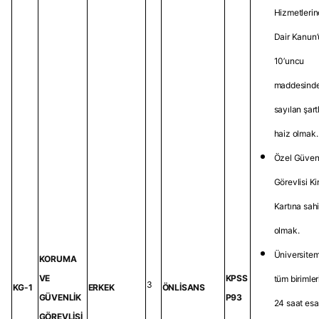
Hizmetlerin
Dair Kanun
10’uncu
maddesind
sayılan şart
haiz olmak.
Özel Güven
Görevlisi Ki
Kartına sah
olmak.
Üniversitem
KORUMA
VE
KPSS
tüm birimle
3
KG-1
ERKEK
ÖNLİSANS
GÜVENLİK
P93
24 saat esa
GÖREVLİSİ