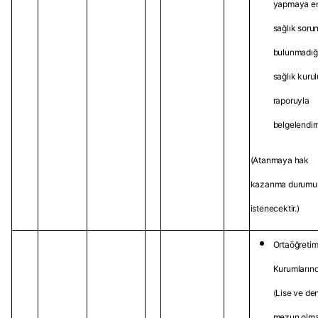
yapmaya e
sağlık soru
bulunmadığ
sağlık kurul
raporuyla
belgelendir
(Atanmaya hak
kazanma durumu
istenecektir.)
Ortaöğreti
Kurumların
(Lise ve den
mezun olma