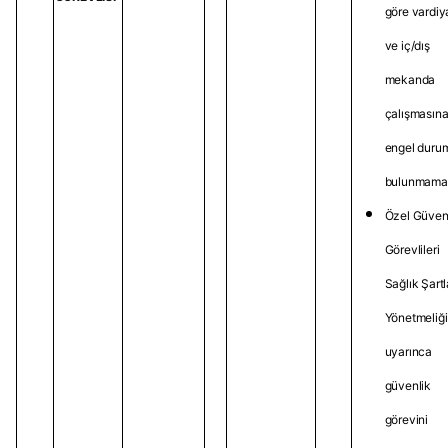
göre vardiya
ve iç/dış
mekanda
çalışmasın
engel duru
bulunmama
Özel Güven
Görevlileri
Sağlık Şartl
Yönetmeliği
uyarınca
güvenlik
görevini