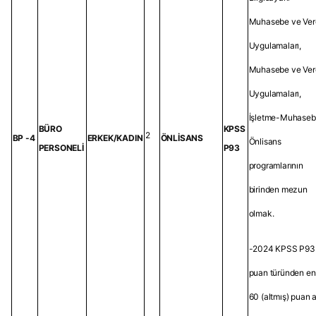
Muhasebe ve Ver
Uygulamaları,
Muhasebe ve Ver
Uygulamaları,
İşletme-Muhase
BÜRO
KPSS
2
BP -4
ERKEK/KADIN
ÖNLİSANS
Önlisans
PERSONELİ
P93
programlarının
birinden mezun
olmak.
-2024 KPSS P93
puan türünden en
60 (altmış) puan 