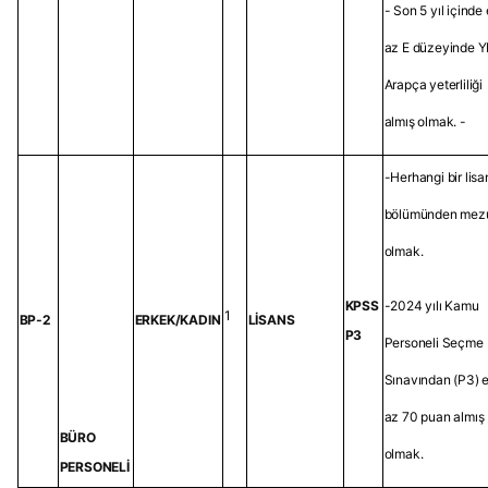
- Son 5 yıl içinde
az E düzeyinde 
Arapça yeterliliği
almış olmak. -
-Herhangi bir lisa
bölümünden mez
olmak.
KPSS
-2024 yılı Kamu
1
BP-2
ERKEK/KADIN
LİSANS
P3
Personeli Seçme
Sınavından (P3) 
az 70 puan almış
BÜRO
olmak.
PERSONELİ