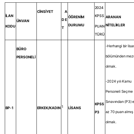
2024
CİNSİYET
A
İLAN
KPSS
ÖĞRENİM
ARANAN
D E
ÜNVAN
DURUMU
NİTELİKLER
KODU
PUAN
T
TÜRÜ
-Herhangi bir lisa
BÜRO
bölümünden mez
PERSONELİ
olmak.
-2024 yılı Kamu
Personeli Seçme
Sınavından (P3) 
KPSS
1
BP-1
ERKEK/KADIN
LİSANS
az 70 puan almış
P3
olmak.