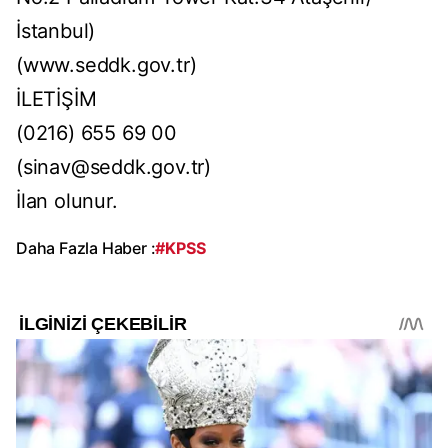
İstanbul)
(www.seddk.gov.tr)
İLETİŞİM
(0216) 655 69 00
(
sinav@seddk.gov.tr
)
İlan olunur.
Daha Fazla Haber :
#KPSS