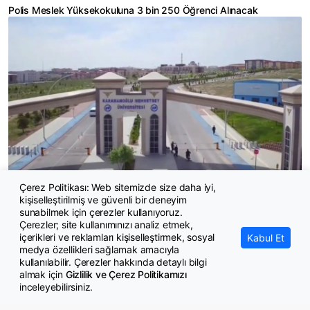
Polis Meslek Yüksekokuluna 3 bin 250 Öğrenci Alınacak
Çerez Politikası: Web sitemizde size daha iyi,
Karamanoğlu Mehmetbey Üniversitesi 36 Sözleşmeli Personel
kişiselleştirilmiş ve güvenli bir deneyim
Alacak
sunabilmek için çerezler kullanıyoruz.
Çerezler; site kullanımınızı analiz etmek,
içerikleri ve reklamları kişiselleştirmek, sosyal
Kabul Et
medya özellikleri sağlamak amacıyla
kullanılabilir. Çerezler hakkında detaylı bilgi
almak için
Gizlilik ve Çerez Politikamızı
inceleyebilirsiniz.