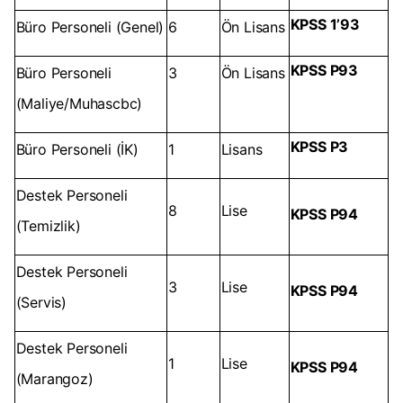
KPSS 1’93
Büro Personeli (Genel)
6
Ön Lisans
KPSS P93
Büro Personeli
3
Ön Lisans
(Maliye/Muhascbc)
KPSS P3
Büro Personeli (İK)
1
Lisans
Destek Personeli
8
Lise
KPSS P94
(Temizlik)
Destek Personeli
3
Lise
KPSS P94
(Servis)
Destek Personeli
1
Lise
KPSS P94
(Marangoz)