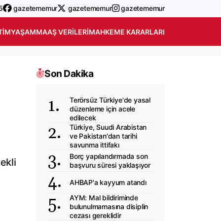
5
gazetememur
gazetememur
gazetememur
TIM
YAŞAM
MAAŞ VERILERI
MAHKEME KARARLARI
Son Dakika
Terörsüz Türkiye'de yasal
düzenleme için acele
edilecek
Türkiye, Suudi Arabistan
ve Pakistan'dan tarihi
savunma ittifakı
Borç yapılandırmada son
ekli
başvuru süresi yaklaşıyor
AHBAP'a kayyum atandı
AYM: Mal bildiriminde
bulunulmamasına disiplin
cezası gereklidir