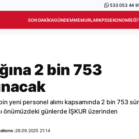
533 053 44 9
SON DAKIKA
GÜNDEM
MEMURLAR
KPSS
EKONOMI
EĞI
ğına 2 bin 753
lınacak
in yeni personel alımı kapsamında 2 bin 753 sür
ı ilanı önümüzdeki günlerde İŞKUR üzerinden
elleme :
29.09.2025 21:14