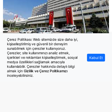
Çerez Politikası: Web sitemizde size daha iyi,
kişiselleştirilmiş ve güvenli bir deneyim
Sayıştay 25 denetçi yardımcısı adayı alacak
sunabilmek için çerezler kullanıyoruz.
Çerezler; site kullanımınızı analiz etmek,
içerikleri ve reklamları kişiselleştirmek, sosyal
Kabul Et
medya özellikleri sağlamak amacıyla
kullanılabilir. Çerezler hakkında detaylı bilgi
almak için
Gizlilik ve Çerez Politikamızı
inceleyebilirsiniz.