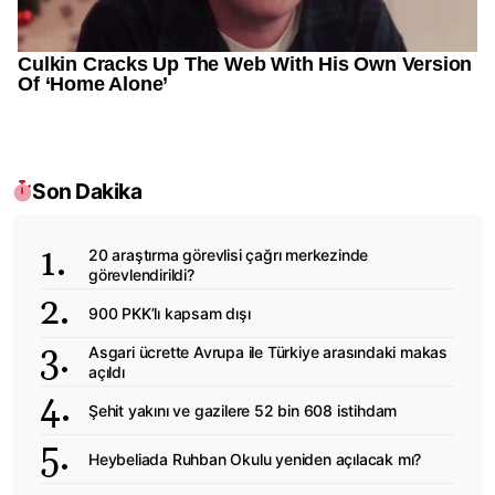
Son Dakika
20 araştırma görevlisi çağrı merkezinde
görevlendirildi?
900 PKK’lı kapsam dışı
Asgari ücrette Avrupa ile Türkiye arasındaki makas
açıldı
Şehit yakını ve gazilere 52 bin 608 istihdam
Heybeliada Ruhban Okulu yeniden açılacak mı?