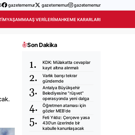
5
gazetememur
gazetememur
gazetememur
TIM
YAŞAM
MAAŞ VERILERI
MAHKEME KARARLARI
Son Dakika
KDK: Mülakatta cevaplar
kayıt altına alınmalı
Varlık barışı tekrar
gündemde
Antalya Büyükşehir
Belediyesine "rüşvet"
cak.
operasyonda yeni dalga
Öğretmen ataması için
gözler MEB'de
Feti Yıldız: Çerçeve yasa
430'un üzerinde bir
kabulle kanunlaşacak