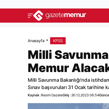
Anasayfa
KPSS
Milli Savunma
Memur Alaca
Milli Savunma Bakanlığı'nda istihda
Sınav başvuruları 31 Ocak tarihine k
Kaynak :
Resmi Gazete
Giriş :
30.12.2023 06:54
Günce