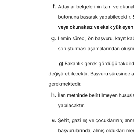
Adaylar
belgelerinin
tam ve
okunak
butonuna basarak yapabilecektir.
veya okunaksız ve eksik yükleyen 
I
emin süreci;
ön
başvuru, kayıt ka
soruşturması
aşamalarından oluşm
ğ)
Bakanlık
gerek
gördüğü takdird
değiştirebilecektir. Başvuru süresince
a
gerekmektedir.
İlan
metninde
belirtilmeyen hususl
yapılacaktır.
Şehit,
gazi eş ve çocuklarının;
anne
başvurularında, almış oldukları me