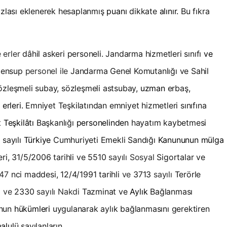
azlası eklenerek hesaplanmış
puanı
dikkate
alınır.
Bu fıkra
 erler
dâhil askeri personeli. Jandarma hizmetleri sınıfı
ve
 mensup
personel ile
Jandarma Genel Komutanlığı ve Sahil
özleşmeli subay, sözleşmeli astsubay,
uzman
erbaş,
c
erleri.
Emniyet Teşkilatından emniyet hizmetleri sınıfına
t
Teşkilâtı
Başkanlığı
personelinden
hayatım kaybetmesi
4
sayılı
Türkiye
Cumhuriyeti Emekli Sandığı
Kanununun mülga
ri, 31/5/2006 tarihli ve 5510
sayılı Sosyal
Sigortalar ve
47
nci maddesi, 12/4/1991 tarihli
ve
3713
sayılı
Terörle
i
ve
2330
sayılı Nakdi
Tazminat ve
Aylık
Bağlanması
nun
hükümleri
uygulanarak aylık bağlanmasını gerektiren
alulü
sayılanların,