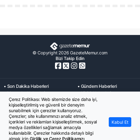
© Copyright 2026 GazeteMemur.com
Bizi Takip Edin
• Son Dakika Haberleri
• Gündem Haberleri
• Memurlar Haberleri
• KPSS Haberleri
Çerez Politikası: Web sitemizde size daha iyi,
• Ekonomi Haberleri
• Eğitim Haberleri
kişiselleştirilmiş ve güvenli bir deneyim
• Yaşam Haberleri
• Maaş Verileri Haberleri
sunabilmek için çerezler kullanıyoruz.
• Mahkeme Kararları
Çerezler; site kullanımınızı analiz etmek,
Haberleri
içerikleri ve reklamları kişiselleştirmek, sosyal
Kabul Et
medya özellikleri sağlamak amacıyla
kullanılabilir. Çerezler hakkında detaylı bilgi
almak için
Gizlilik ve Çerez Politikamızı