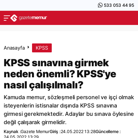
533 053 44 95
Anasayfa
KPSS
KPSS sınavına girmek
neden önemli? KPSS'ye
nasıl çalışılmalı?
Kamuda memur, sözleşmeli personel ve işçi olmak
isteyenlerin istisnalar dışında KPSS sınavına
girmesi gerekmektedir. Adaylar bu sınava öylesine
değil çalışarak girmelidir.
Kaynak :
Gazete Memur
Giriş :
24.05.2022 13:28
Güncelleme :
24.05.2022 13:29